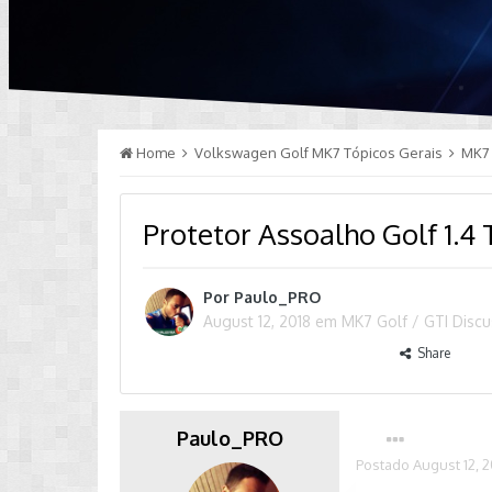
Home
Volkswagen Golf MK7 Tópicos Gerais
MK7 
Protetor Assoalho Golf 1.4 
Por
Paulo_PRO
August 12, 2018
em
MK7 Golf / GTI Disc
Share
Paulo_PRO
Postado
August 12, 