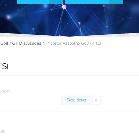
Golf / GTI Discussoes
Protetor Assoalho Golf 1.4 TSI
TSI
ussoes
Seguidores
0
2018