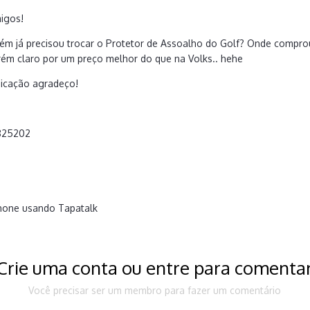
igos!
uém já precisou trocar o Protetor de Assoalho do Golf? Onde compro
rém claro por um preço melhor do que na Volks.. hehe
dicação agradeço!
825202
hone usando Tapatalk
Crie uma conta ou entre para comenta
Você precisar ser um membro para fazer um comentário