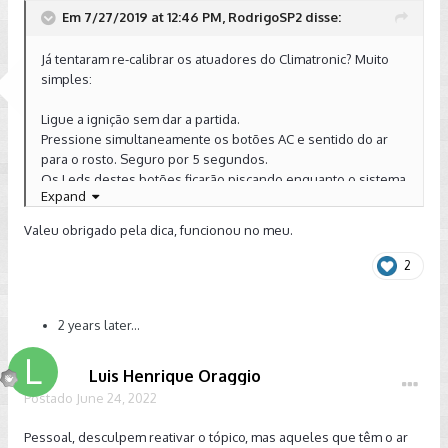
Em 7/27/2019 at 12:46 PM, RodrigoSP2 disse:
Já tentaram re-calibrar os atuadores do Climatronic? Muito
simples:
Ligue a ignição sem dar a partida.
Pressione simultaneamente os botões AC e sentido do ar
Enviado de meu SM-G9600 usando o Tapatalk
para o rosto. Seguro por 5 segundos.
Os Leds destes botões ficarão piscando enquanto o sistema
Expand
se auto-calibra.
Feito isso ligue o carro e verifique se o problema persiste.
Valeu obrigado pela dica, funcionou no meu.
2
2 years later...
Luis Henrique Oraggio
Postado
June 24, 2022
Pessoal, desculpem reativar o tópico, mas aqueles que têm o ar