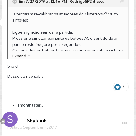
Em 7/27/2019 at 12:46 PM, RodrigoSP2 disse:
Já tentaram re-calibrar os atuadores do Climatronic? Muito
simples:
Ligue a ignição sem dar a partida.
Pressione simultaneamente os botões AC e sentido do ar
para o rosto. Seguro por 5 segundos.
Os Leds destes botões ficarão piscando enquanto o sistema
Expand
se auto-calibra.
Feito isso ligue o carro e verifique se o problema persiste.
Show!
Desse eu não sabia!
3
1 month later...
Skykank
Postado
September 4, 2019