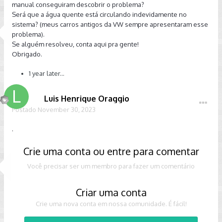
manual conseguiram descobrir o problema?
Será que a água quente está circulando indevidamente no
sistema? (meus carros antigos da VW sempre apresentaram esse
problema).
Se alguém resolveu, conta aqui pra gente!
Obrigado.
1 year later...
Enviado de meu SM-G9600 usando o Tapatalk
Luis Henrique Oraggio
Postado
November 30, 2023
.
Crie uma conta ou entre para comentar
Você precisar ser um membro para fazer um comentário
Criar uma conta
Crie uma nova conta em nossa comunidade. É fácil!