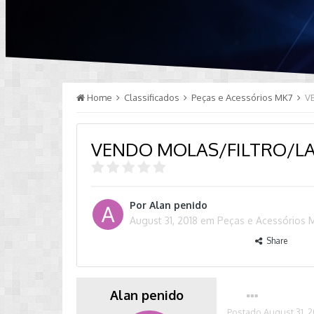
Home
Classificados
Peças e Acessórios MK7
V
VENDO MOLAS/FILTRO/L
Por
Alan penido
August 31, 2018
em
Peças e Acessórios 
Share
Alan penido
Postado
August 31, 