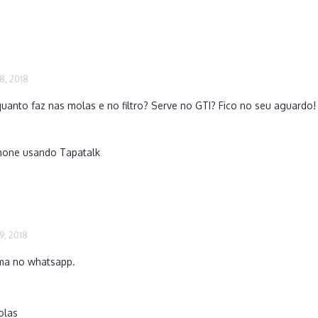
8, 2018
uanto faz nas molas e no filtro? Serve no GTI? Fico no seu aguardo!
hone usando Tapatalk
9, 2018
ma no whatsapp.
olas