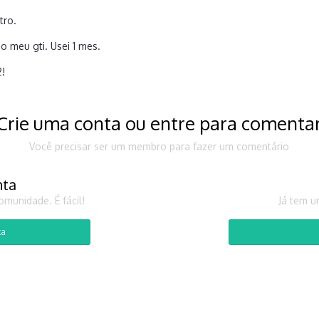
tro.
 do meu gti. Usei 1 mes.
2!
Crie uma conta ou entre para comenta
Você precisar ser um membro para fazer um comentário
nta
munidade. É fácil!
Já tem u
ta