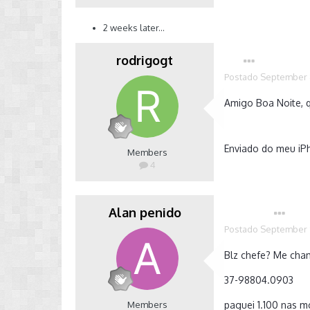
2 weeks later...
rodrigogt
Postado
September 
Amigo Boa Noite, q
Enviado do meu iP
Members
4
Alan penido
Autor
Postado
September 
Blz chefe? Me cha
37-98804.0903
Members
paguei 1.100 nas m