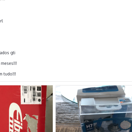
rl
ados gti
 meses!!!
 tudo!!!