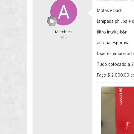
Molas eibach
lampada philips + d
Members
filtro intake k&n
2
antena esportiva
tapetes emborrach
Tudo colocado a 2
Faço $ 2.000,00 em