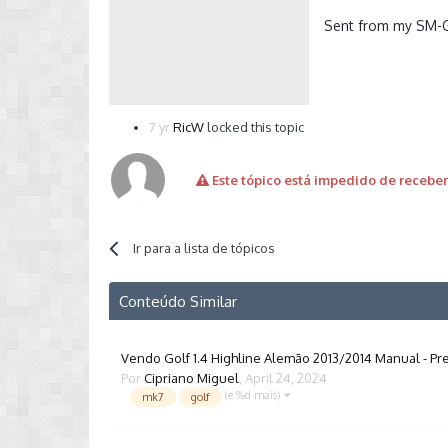
Sent from my SM-G
7 yr
RicW
locked this topic
Este tópico está impedido de receber
Ir para a lista de tópicos
Conteúdo Similar
Vendo Golf 1.4 Highline Alemão 2013/2014 Manual - Pr
Por
Cipriano Miguel
,
April 24, 2024
(e %d mais)
mk7
golf