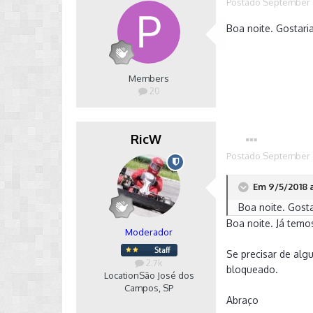
Postado
September 
Boa noite. Gostar
Members
20
RicW
Postado
September 
Em 9/5/2018 a
Boa noite. Gost
Boa noite. Já tem
Moderador
Se precisar de alg
2.7k
bloqueado.
Location
São José dos
Campos, SP
Abraço