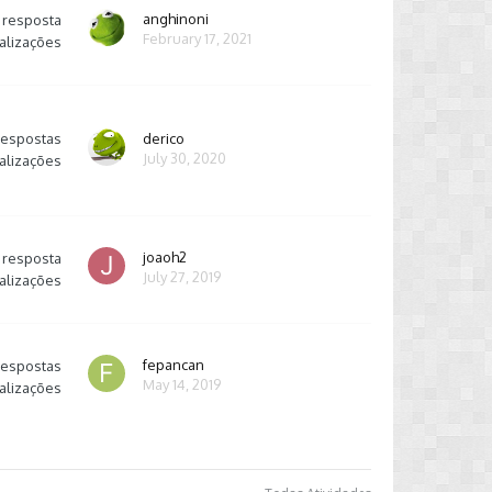
anghinoni
resposta
February 17, 2021
alizações
respostas
derico
July 30, 2020
alizações
joaoh2
resposta
July 27, 2019
alizações
fepancan
respostas
May 14, 2019
alizações