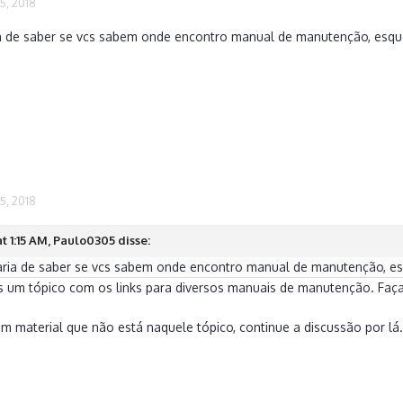
5, 2018
ia de saber se vcs sabem onde encontro manual de manutenção, esqu
5, 2018
t 1:15 AM, Paulo0305 disse:
aria de saber se vcs sabem onde encontro manual de manutenção, e
os um tópico com os links para diversos manuais de manutenção. Faç
um material que não está naquele tópico, continue a discussão por lá