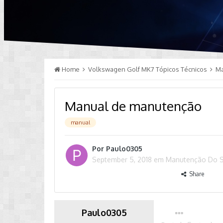
Home
Volkswagen Golf MK7 Tópicos Técnicos
M
Manual de manutenção
manual
Por
Paulo0305
September 5, 2018
em
Manutenção Do 
Share
Paulo0305