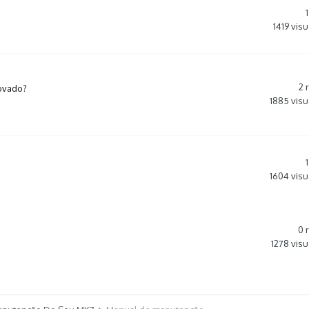
1
1419
visu
2
covado?
1885
visu
1
1604
visu
0
1278
visu