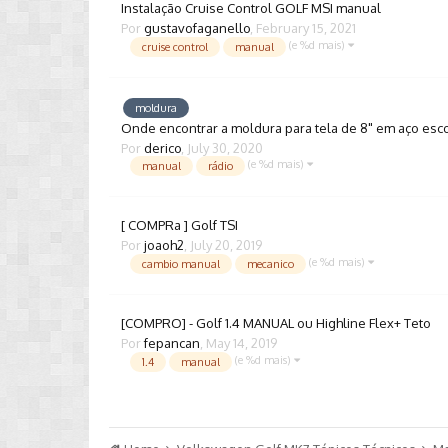
Instalação Cruise Control GOLF MSI manual
Por
gustavofaganello
,
February 15, 2021
(e %d mais)
cruise control
manual
moldura
Onde encontrar a moldura para tela de 8" em aço es
Por
derico
,
July 30, 2020
(e %d mais)
manual
rádio
[ COMPRa ] Golf TSI
Por
joaoh2
,
July 20, 2019
(e %d mais)
cambio manual
mecanico
[COMPRO] - Golf 1.4 MANUAL ou Highline Flex+ Teto
Por
fepancan
,
May 14, 2019
(e %d mais)
1.4
manual