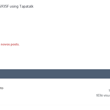
935F using Tapatalk
 novos posts.
eto
1
1036
visu