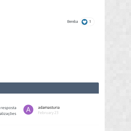
1
Bereba
adamasturia
resposta
February 23
alizações