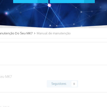
anutenção Do Seu MK7
Manual de manutenção
Seu MK7
Seguidores
0