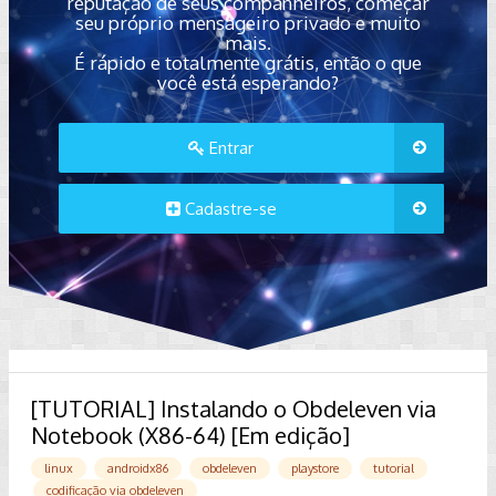
reputação de seus companheiros, começar
seu próprio mensageiro privado e muito
mais.
É rápido e totalmente grátis, então o que
você está esperando?
Entrar
Cadastre-se
[TUTORIAL] Instalando o Obdeleven via
Notebook (X86-64) [Em edição]
linux
androidx86
obdeleven
playstore
tutorial
codificação via obdeleven