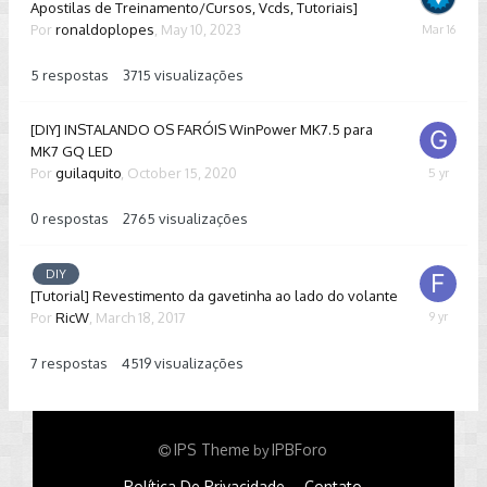
Apostilas de Treinamento/Cursos, Vcds, Tutoriais]
Por
ronaldoplopes
,
May 10, 2023
March
16
5
respostas
3715
visualizações
[DIY] INSTALANDO OS FARÓIS WinPower MK7.5 para
MK7 GQ LED
Por
guilaquito
,
October 15, 2020
October
15,
2020
0
respostas
2765
visualizações
DIY
[Tutorial] Revestimento da gavetinha ao lado do volante
Por
RicW
,
March 18, 2017
April
4,
2017
7
respostas
4519
visualizações
IPS Theme
IPBForo
by
Política De Privacidade
Contato