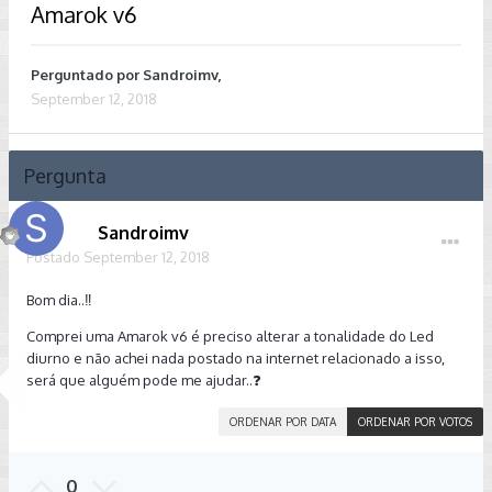
Amarok v6
Perguntado por
Sandroimv
,
September 12, 2018
Pergunta
Sandroimv
Postado
September 12, 2018
Bom dia..‼️
Comprei uma Amarok v6 é preciso alterar a tonalidade do Led
diurno e não achei nada postado na internet relacionado a isso,
será que alguém pode me ajudar..❓
ORDENAR POR DATA
ORDENAR POR VOTOS
0