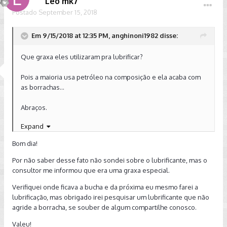
Leo mk7
Postado
September 15, 2018
Em 9/15/2018 at 12:35 PM, anghinoni1982 disse:
Que graxa eles utilizaram pra lubrificar?
Pois a maioria usa petróleo na composição e ela acaba com
as borrachas...
Abraços.
Expand
Enviado de meu SM-G9650 usando o Tapatalk
Bom dia!
Por não saber desse fato não sondei sobre o lubrificante, mas o
consultor me informou que era uma graxa especial.
Verifiquei onde ficava a bucha e da próxima eu mesmo farei a
lubrificação, mas obrigado irei pesquisar um lubrificante que não
agride a borracha, se souber de algum compartilhe conosco.
Valeu!