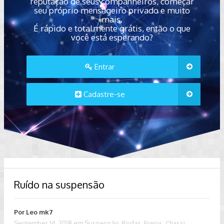
reputação de seus companheiros, começar
seu próprio mensageiro privado e muito
mais.
É rápido e totalmente grátis, então o que
você está esperando?
Entrar
Cadastre-se
Ruído na suspensão
Por
Leo mk7
September 14, 2018
em
Suspensão, Rodas, Freios, Chassi