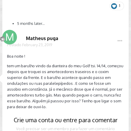
1
5 months later...
Matheus puga
Postado
February 23, 2019
Boa noite !
tem um barulho vindo da dianteira do meu Golf tsi. 14/14, começou
depois que troquei os amortecedores traseiros e o coxim
superior da frente. E o barulho acontece quando passo em
ondulações ou ruas paralelepípedos . E como se fosse um
assobio em constância. Já o mecânico disse que é normal, por ser
amortecedores turbo gás. Mas quando peguei o carro, nunca fez
esse barulho. Alguém já passou por isso? Tenho que ligar o som
para deixar de ouvi-lo.
Crie uma conta ou entre para comentar
Você precisar ser um membro para fazer um comentário