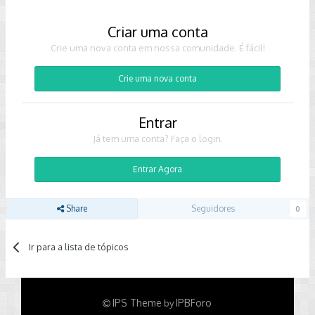
Criar uma conta
Crie uma nova conta em nossa comunidade. É fácil!
Crie uma nova conta
Entrar
Já tem uma conta? Faça o login.
Entrar Agora
Share
Seguidores
0
Ir para a lista de tópicos
IPS Theme
IPBForo
by