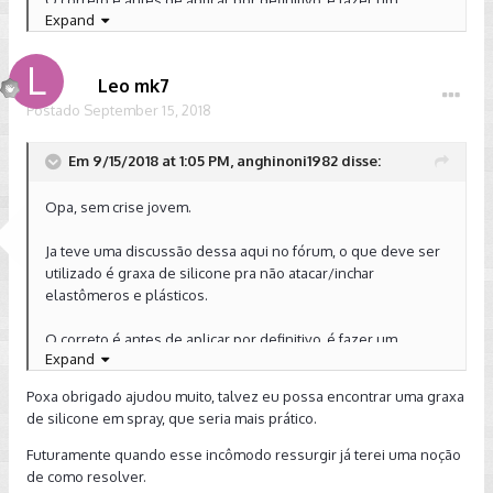
O correto é antes de aplicar por definitivo, é fazer um
Expand
pequeno teste.
Abraços.
Leo mk7
Postado
Enviado de meu SM-G9650 usando o Tapatalk
September 15, 2018
Em 9/15/2018 at 1:05 PM, anghinoni1982 disse:
Opa, sem crise jovem.
Ja teve uma discussão dessa aqui no fórum, o que deve ser
utilizado é graxa de silicone pra não atacar/inchar
elastômeros e plásticos.
O correto é antes de aplicar por definitivo, é fazer um
Expand
pequeno teste.
Poxa obrigado ajudou muito, talvez eu possa encontrar uma graxa
Abraços.
de silicone em spray, que seria mais prático.
Enviado de meu SM-G9650 usando o Tapatalk
Futuramente quando esse incômodo ressurgir já terei uma noção
de como resolver.