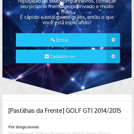
reputação de seus companheiros, começar
seu próprio mensageiro privado e muito
mais.
É rápido e totalmente grátis, então o que
você está esperando?
Entrar
Cadastre-se
[Pastilhas da Frente] GOLF GTI 2014/2015
Por
diogo.nunes
September 14, 2018
em
Suspensão, Rodas, Freios, Chassi