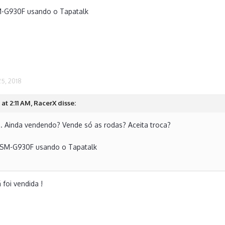
M-G930F usando o Tapatalk
5, 2018
at 2:11 AM, RacerX disse:
. Ainda vendendo? Vende só as rodas? Aceita troca?
 SM-G930F usando o Tapatalk
 foi vendida !