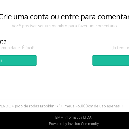
Crie uma conta ou entre para comenta
Você precisar ser um membro para fazer um comentário
nta
munidade. É fácil!
Já tem u
ta
VENDO> Jogo de rodas Brooklin 17” + Pneus =5.000km de uso apenas !!!
BMM Informatica LTDA.
Powered by Invision Community