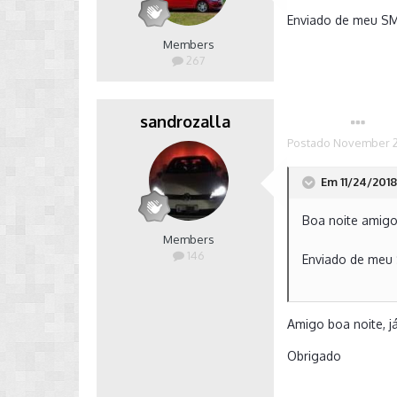
Enviado de meu S
Members
267
sandrozalla
Autor
Postado
November 2
Em 11/24/2018 
Boa noite amigo
Members
146
Enviado de meu
Amigo boa noite, já
Obrigado