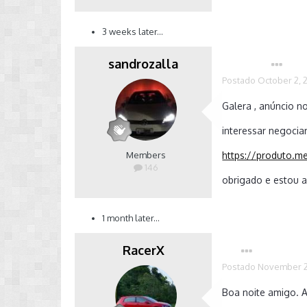
3 weeks later...
sandrozalla
Autor
Postado
October 2, 
Galera , anúncio 
interessar negociar
Members
https://produto.me
146
obrigado e estou 
1 month later...
RacerX
Postado
November 2
Boa noite amigo. 