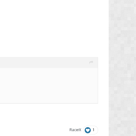
1
RacerX