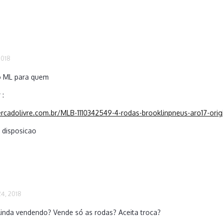
2018
no ML para quem
 :
rcadolivre.com.br/MLB-1110342549-4-rodas-brooklinpneus-aro17-orig
a disposicao
4, 2018
Ainda vendendo? Vende só as rodas? Aceita troca?