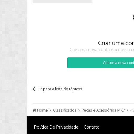
Criar uma co
Crie uma nova conta em nossa co
Crie uma nova con
Ir para a lista de tópicos
Home
Classificados
Peças e Acessórios MK7
<
Política De Privacidade
Contato