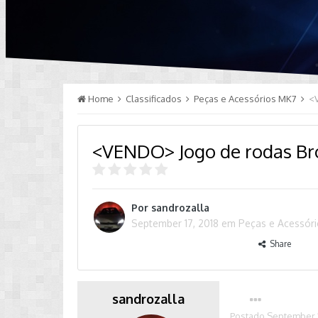
Home
Classificados
Peças e Acessórios MK7
<
<VENDO> Jogo de rodas Broo
Por
sandrozalla
September 17, 2018
em
Peças e Acessór
Share
sandrozalla
Postado
September 1