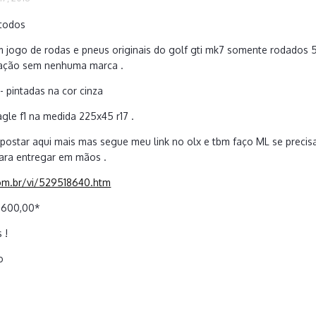
 todos
 jogo de rodas e pneus originais do golf gti mk7 somente rodados 5
vação sem nenhuma marca .
 - pintadas na cor cinza
le f1 na medida 225x45 r17 .
postar aqui mais mas segue meu link no olx e tbm faço ML se precis
ra entregar em mãos .
om.br/vi/529518640.htm
3.600,00*
s !
to