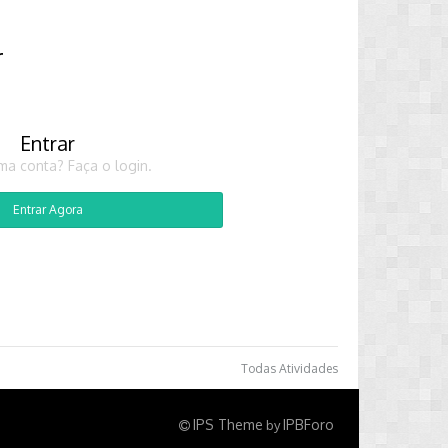
r
Entrar
ma conta? Faça o login.
Entrar Agora
Todas Atividades
IPS Theme
IPBForo
by