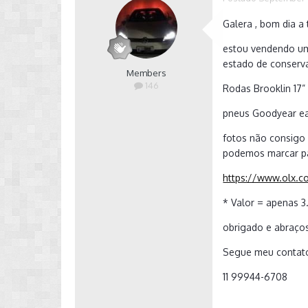
Galera , bom dia a
estou vendendo um
estado de conser
Members
146
Rodas Brooklin 17”
pneus Goodyear eag
fotos não consigo 
podemos marcar pa
https://www.olx.c
* Valor = apenas 
obrigado e abraço
Segue meu conta
11 99944-6708