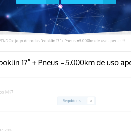
VENDO> Jogo de rodas Brooklin 17” + Pneus =5.000km de uso apenas !!!
klin 17” + Pneus =5.000km de uso ape
ios MK7
Seguidores
0
7, 2018