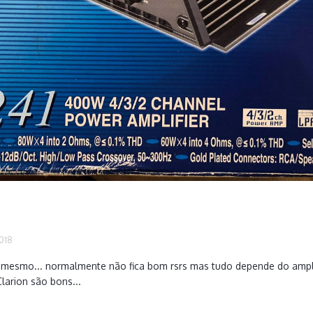
2018
 mesmo... normalmente não fica bom rsrs mas tudo depende do amplif
larion são bons...