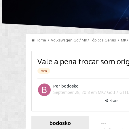
Home
Volkswagen Golf MK7 Tópicos Gerais
MK7 
Vale a pena trocar som orig
som
Por
bodosko
September 28, 2018
em
MK7 Golf / GTI 
Share
bodosko