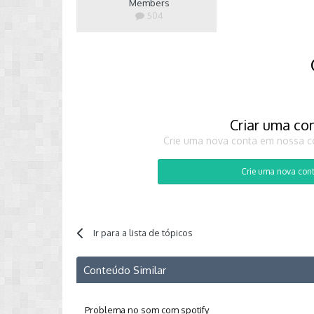
Members
504
Criar uma co
Crie uma nova conta em nossa co
Crie uma nova con
Ir para a lista de tópicos
Conteúdo Similar
Problema no som com spotify