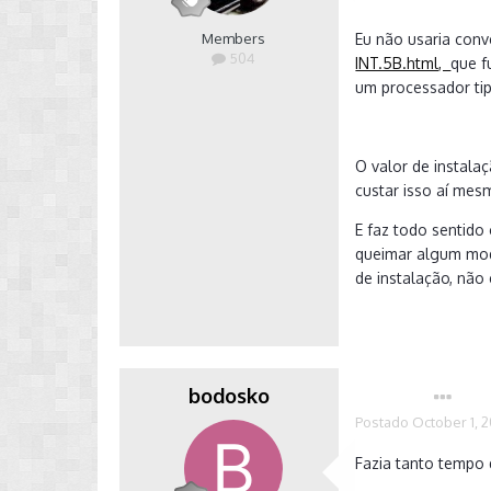
Members
Eu não usaria conv
504
INT.5B.html,
que f
um processador tip
O valor de instala
custar isso aí mes
E faz todo sentido
queimar algum modu
de instalação, não
bodosko
Autor
Postado
October 1, 
Fazia tanto tempo 