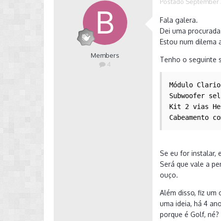
Postado
September 
Fala galera.
Dei uma procurada 
Estou num dilema a
Members
Tenho o seguinte s
4
Módulo Clario
Subwoofer sel
Kit 2 vias He
Cabeamento co
Se eu for instalar,
Será que vale a pe
ouço.
Além disso, fiz um
uma ideia, há 4 an
porque é Golf, né