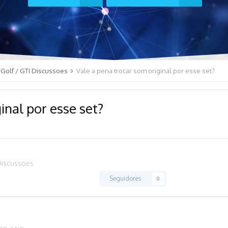
Golf / GTI Discussoes
Vale a pena trocar som original por esse set?
inal por esse set?
Discussoes
Seguidores
0