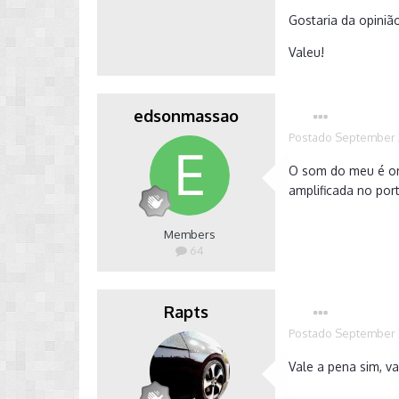
Gostaria da opiniã
Valeu!
edsonmassao
Postado
September 
O som do meu é or
amplificada no por
Members
64
Rapts
Postado
September 
Vale a pena sim, v