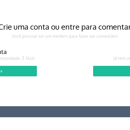
Crie uma conta ou entre para comenta
Você precisar ser um membro para fazer um comentário
nta
munidade. É fácil!
Já tem u
ta