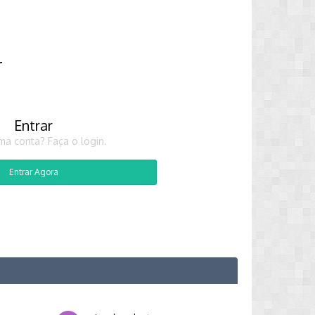
r
Entrar
ma conta? Faça o login.
Entrar Agora