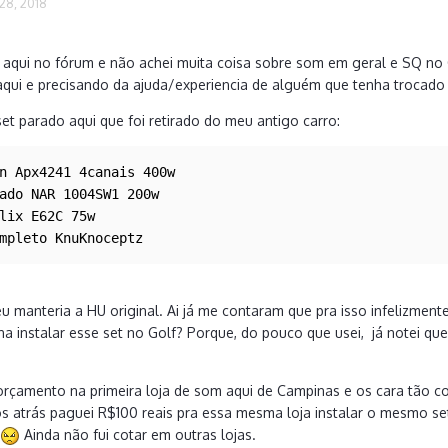
28, 2018
aqui no fórum e não achei muita coisa sobre som em geral e SQ no 
qui e precisando da ajuda/experiencia de alguém que tenha trocado 
et parado aqui que foi retirado do meu antigo carro:
n Apx4241 4canais 400w

ado NAR 1004SW1 200w

lix E62C 75w

mpleto KnuKnoceptz
 eu manteria a HU original. Ai já me contaram que pra isso infelizmente
na instalar esse set no Golf? Porque, do pouco que usei, já notei q
 orçamento na primeira loja de som aqui de Campinas e os cara tão 
os atrás paguei R$100 reais pra essa mesma loja instalar o mesmo s
?
Ainda não fui cotar em outras lojas.