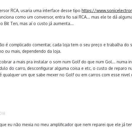
ersor RCA, usaria uma interface desse tipo
https://www.sonicelectro
unciona como um conversor, entra fio sai RCA... mas ele te dá algum
o Bit Ten, mas aí o custo já aumenta...
ção é complicado comentar, cada loja tem o seu preço e trabalha do s
mo ou mais, dependendo da loja.
 cobrar a mais pra instalar o som num Golf do que num Gol... numa i
lo do carro, desconfigurar alguma coisa e etc, o custo de reparo num
 é qualquer um que sabe mexer no Golf ou em carros com esse nivel d
2018
que eu não mexia no meu amplificador que nem reparei que ele já tem