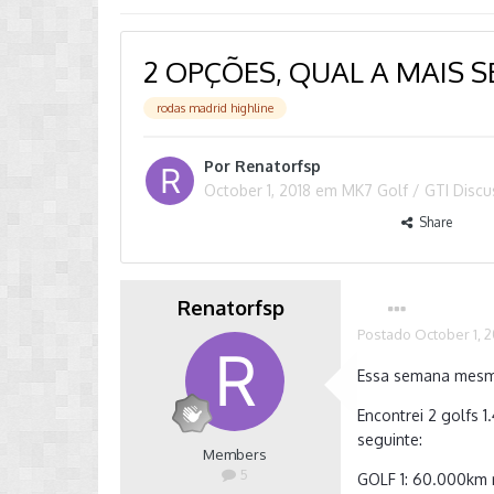
2 OPÇÕES, QUAL A MAIS 
rodas madrid highline
Por
Renatorfsp
October 1, 2018
em
MK7 Golf / GTI Disc
Share
Renatorfsp
Postado
October 1, 
Essa semana mesmo
Encontrei 2 golfs 
seguinte:
Members
5
GOLF 1: 60.000km 