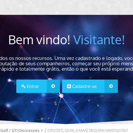
Bem vindo!
Visitante!
dos os nossos recursos. Uma vez cadastrado e logado, você
 reputação de seus companheiros, começar seu próprio men
rápido e totalmente grátis, então o que você está esperan
Entrar
Cadastre-se
Golf / GTI Discussoes
2 OPÇÕES, QUAL A MAIS SEGURA/VANTAJOSA?