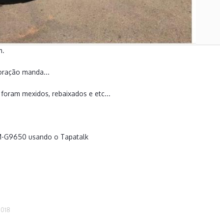
m.
oração manda...
foram mexidos, rebaixados e etc...
M-G9650 usando o Tapatalk
2018