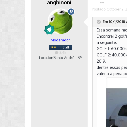
anghinoni
Postado
October 2, 
Em 10/1/2018 a
Essa semana me
Encontrei 2 golf
Moderador
a seguinte:
GOLF 1: 60.000k
3.4k
GOLF 2: 40.000km
Location
Santo André - SP
2019.
dentre essas pe
valeria à pena 