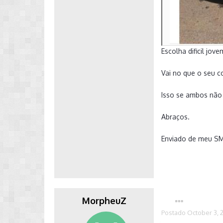
Escolha dificil jove
Vai no que o seu c
Isso se ambos não 
Abraços.
Enviado de meu S
MorpheuZ
Postado
October 3, 