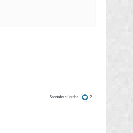
2
Sobrinho
e
Bereba