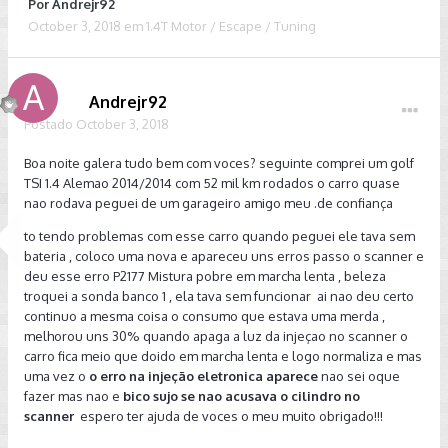
Por
Andrejr92
October 3, 2018
em
1.4T Motor / Escape / Tuning
Andrejr92
Postado
October 3, 2018
Boa noite galera tudo bem com voces? seguinte comprei um golf
TSI 1.4 Alemao 2014/2014 com 52 mil km rodados o carro quase
nao rodava peguei de um garageiro amigo meu .de confiança
to tendo problemas com esse carro quando peguei ele tava sem
bateria , coloco uma nova e apareceu uns erros passo o scanner e
deu esse erro P2177 Mistura pobre em marcha lenta , beleza
troquei a sonda banco 1 , ela tava sem funcionar ai nao deu certo
continuo a mesma coisa o consumo que estava uma merda ,
melhorou uns 30% quando apaga a luz da injeçao no scanner o
carro fica meio que doido em marcha lenta e logo normaliza e mas
uma vez o
o erro na injeção eletronica aparece
nao sei oque
fazer mas nao e
bico sujo se nao acusava o cilindro no
scanner
espero ter ajuda de voces o meu muito obrigado!!!