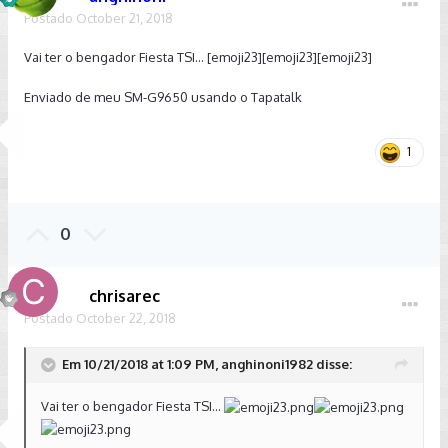
Postado
October 21, 2018
Vai ter o bengador Fiesta TSI... [emoji23][emoji23][emoji23]
Enviado de meu SM-G9650 usando o Tapatalk
1
0
chrisarec
Postado
October 22, 2018
Em 10/21/2018 at 1:09 PM, anghinoni1982 disse:
Vai ter o bengador Fiesta TSI...