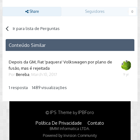
Share
Seguidores
0
Ir para lista de Perguntas
Conteúdo Similar
Depois da GM, Fiat 'paquera' Volkswagen por plano de
fusão, mas é rejeitada
Por
Bereba
,
March 10, 2017
March
10,
2017
1
resposta
1489
visualizações
IPS Theme
IPBForo
by
Política De Privacidade
Contato
BMM Informatica LTDA.
Powered by Invision Community