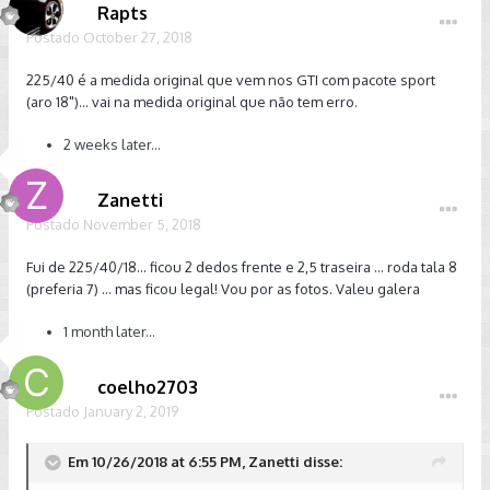
Rapts
Postado
October 27, 2018
225/40 é a medida original que vem nos GTI com pacote sport
(aro 18")... vai na medida original que não tem erro.
2 weeks later...
Zanetti
Postado
November 5, 2018
Fui de 225/40/18... ficou 2 dedos frente e 2,5 traseira ... roda tala 8
(preferia 7) ... mas ficou legal! Vou por as fotos. Valeu galera
1 month later...
coelho2703
Postado
January 2, 2019
Em 10/26/2018 at 6:55 PM, Zanetti disse: