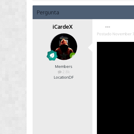
Pergunta
iCardeX
Postado
November 7
Members
2.8k
Location
DF