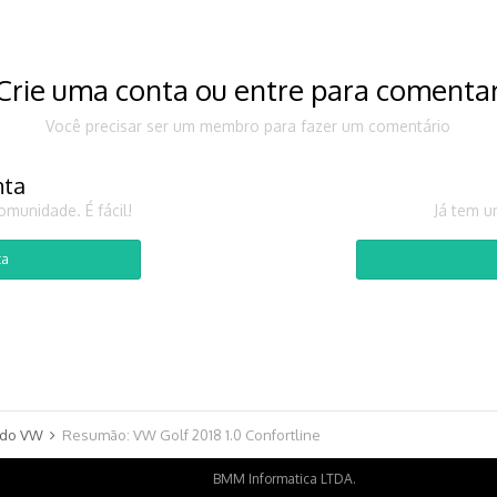
Crie uma conta ou entre para comenta
Você precisar ser um membro para fazer um comentário
nta
munidade. É fácil!
Já tem u
ta
do VW
Resumão: VW Golf 2018 1.0 Confortline
BMM Informatica LTDA.