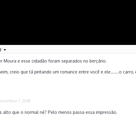
nd
 Moura e esse cidadão foram separados no berçário.
eim, creio que tá pintando um romance entre você e ele.......o carro, 
November 7, 2018
is alto que o normal né? Pelo menos passa essa impressão.