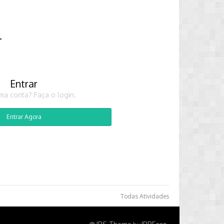
r
Entrar
ma conta? Faça o login.
Entrar Agora
Todas Atividades