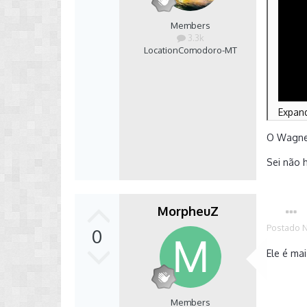
Members
3.3k
Location
Comodoro-MT
Expa
O Wagner
Sei não h
MorpheuZ
Postado
0
Ele é ma
Members