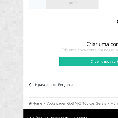
33
Criar uma co
Crie uma nova conta em nossa co
Crie uma nova con
Ir para lista de Perguntas
Home
Volkswagen Golf MK7 Tópicos Gerais
Mun