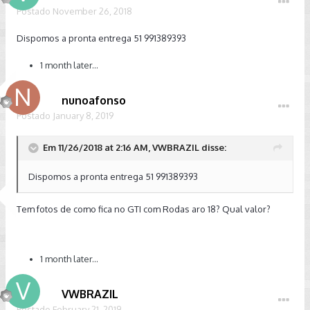
Postado
November 26, 2018
Dispomos a pronta entrega 51 991389393
1 month later...
nunoafonso
Postado
January 8, 2019
Em 11/26/2018 at 2:16 AM, VWBRAZIL disse:
Dispomos a pronta entrega 51 991389393
Tem fotos de como fica no GTI com Rodas aro 18? Qual valor?
1 month later...
VWBRAZIL
Postado
February 21, 2019