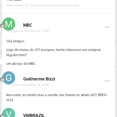
November 12, 2018
em
Peças e Acessórios MK7
MBC
Postado
November 12, 2018
Olá amigos.
Jogo de molas do GTI europeu, tenho interesse em comprar.
Alguém tem?
um abraço do MBC.
Guilherme Bizzi
Postado
November 19, 2018
Boa noite, eu tenho elas a venda, me chame no whats (47) 98851-
1535
VWBRAZIL