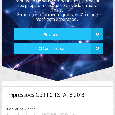
reputação de seus companheiros, começar
seu próprio mensageiro privado e muito
mais.
É rápido e totalmente grátis, então o que
você está esperando?
Entrar
Cadastre-se
Impressões Golf 1.0 TSI AT6 2018
Por
Felipe Vianna
November 13, 2018
em
MK7 Golf / GTI Discussoes