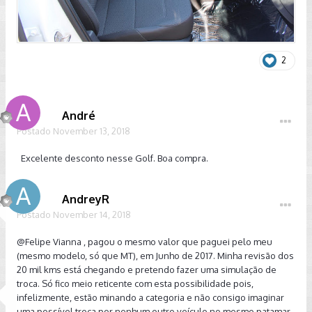
2
André
Postado
November 13, 2018
Excelente desconto nesse Golf. Boa compra.
AndreyR
Postado
November 14, 2018
@Felipe Vianna
, pagou o mesmo valor que paguei pelo meu
(mesmo modelo, só que MT), em Junho de 2017. Minha revisão dos
20 mil kms está chegando e pretendo fazer uma simulação de
troca. Só fico meio reticente com esta possibilidade pois,
infelizmente, estão minando a categoria e não consigo imaginar
uma possível troca por nenhum outro veículo no mesmo patamar