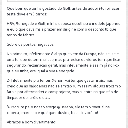
O manual do veículo é imprestável, nunca consigo
Que bom que tenha gostado do Golf, antes de adquiri-lo fui fazer
encontrar nada que preciso. Não achei nele, por
teste drive em 3 carros:
exemplo, o engate das lâmpadas ou a pressão dos
pneus.
HRV, Renegade e Golf, minha esposa escolheu o modelo japones
e eu o que dava mais prazer em dirigir e com o desconto tb que
tenho de fabrica.
Sobre os pontos negativos:
No primeiro, infelizmente é algo que vem da Europa, não sei se é
uma lei que determina isso, mas pra fechar os vidros tem que ficar
segurando, reclamação geral, mas infelizmente é assim, já no Fox
que eu tinha, era igual a sua Renegade...
2- Infelizmente pra ter um Xenon, vai ter que gastar mais, mas
creio que as halogenas não sejam tão ruim assim, alguns trocam o
farois por aftermarket e com projetor, mas ai entra na questão de
limpador de faróis e etc...
3- Procure pelo nosso amigo
@Bereba
, ele tem o manual na
cabeça, impresso e qualquer duvida, basta invocá-lo!
Abraços e bom divertimento!