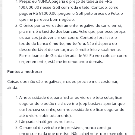
Preço
: eu NUNCA pagaria o preço de tabela de ~R$
100.000,00 nesse Golf com roda e teto. Contudo, como
paguei R$ 81.000,00, peguei o Golf pelo preço do Polo, o
que me pareceu bom negócio.
O único ponto verdadeiramente negativo do carro em si,
pra mim, é o
tecido dos bancos.
Acho que, por esse preço,
os bancos já deveriam ser couro. Contudo, fora isso, o
tecido do banco é
muito, muito feio.
Não é áspero ou
desconfortável de sentar, mas é muito feio visualmente.
Parece banco de Gol da década de 90. Eu vou colocar couro
urgentemente, está me incomodando demais.
Pontos a melhorar
Coisas que não são negativas, mas eu preciso me acostumar,
ainda:
A necessidade de, para fechar os vidros e teto solar, ficar
segurando o botão na chave (no Jeep bastava apertar que
ele fechava sozinho, sem necessidade de ficar segurando
até o vidro subir totalmente).
Lâmpadas halôgenas no farol.
O manual do veículo é imprestável, nunca consigo
encontrar nada que preciso. Não achei nele, por exemplo, o