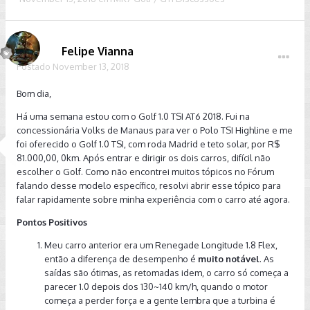
Felipe Vianna
Postado
November 13, 2018
Bom dia,
Há uma semana estou com o Golf 1.0 TSI AT6 2018. Fui na
concessionária Volks de Manaus para ver o Polo TSI Highline e me
foi oferecido o Golf 1.0 TSI, com roda Madrid e teto solar, por R$
81.000,00, 0km. Após entrar e dirigir os dois carros, difícil não
escolher o Golf. Como não encontrei muitos tópicos no Fórum
falando desse modelo específico, resolvi abrir esse tópico para
falar rapidamente sobre minha experiência com o carro até agora.
Pontos Positivos
Meu carro anterior era um Renegade Longitude 1.8 Flex,
então a diferença de desempenho é
muito notável
. As
saídas são ótimas, as retomadas idem, o carro só começa a
parecer 1.0 depois dos 130~140 km/h, quando o motor
começa a perder força e a gente lembra que a turbina é