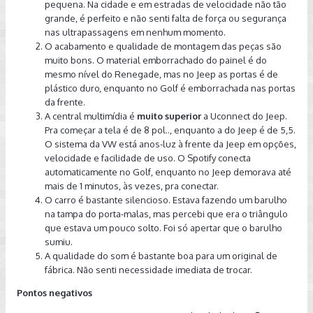
pequena. Na cidade e em estradas de velocidade não tão
grande, é perfeito e não senti falta de força ou segurança
nas ultrapassagens em nenhum momento.
O acabamento e qualidade de montagem das peças são
muito bons. O material emborrachado do painel é do
mesmo nível do Renegade, mas no Jeep as portas é de
plástico duro, enquanto no Golf é emborrachada nas portas
da frente.
A central multimídia é
muito superior
a Uconnect do Jeep.
Pra começar a tela é de 8 pol.., enquanto a do Jeep é de 5,5.
O sistema da VW está anos-luz à frente da Jeep em opções,
velocidade e facilidade de uso. O Spotify conecta
automaticamente no Golf, enquanto no Jeep demorava até
mais de 1 minutos, às vezes, pra conectar.
O carro é bastante silencioso. Estava fazendo um barulho
na tampa do porta-malas, mas percebi que era o triângulo
que estava um pouco solto. Foi só apertar que o barulho
sumiu.
A qualidade do som é bastante boa para um original de
fábrica. Não senti necessidade imediata de trocar.
Pontos negativos