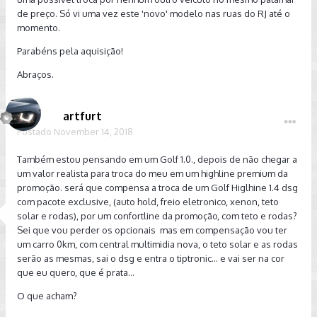
de preço. Só vi uma vez este 'novo' modelo nas ruas do RJ até o
momento.
Parabéns pela aquisição!
Abraços.
artfurt
Postado
November 14, 2018
Também estou pensando em um Golf 1.0., depois de não chegar a
um valor realista para troca do meu em um highline premium da
promoção. será que compensa a troca de um Golf Higlhine 1.4 dsg
com pacote exclusive, (auto hold, freio eletronico, xenon, teto
solar e rodas), por um confortline da promoção, com teto e rodas?
Sei que vou perder os opcionais mas em compensação vou ter
um carro 0km, com central multimidia nova, o teto solar e as rodas
serão as mesmas, sai o dsg e entra o tiptronic... e vai ser na cor
que eu quero, que é prata...
O que acham?