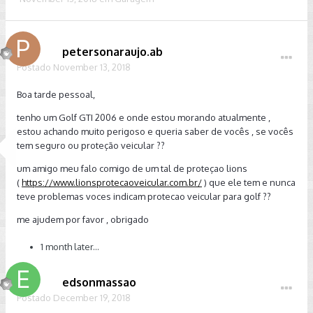
petersonaraujo.ab
Postado
November 13, 2018
Boa tarde pessoal,
tenho um Golf GTI 2006 e onde estou morando atualmente ,
estou achando muito perigoso e queria saber de vocês , se vocês
tem seguro ou proteção veicular ??
um amigo meu falo comigo de um tal de proteçao lions
(
https://www.lionsprotecaoveicular.com.br/
) que ele tem e nunca
teve problemas voces indicam protecao veicular para golf ??
me ajudem por favor , obrigado
1 month later...
edsonmassao
Postado
December 19, 2018