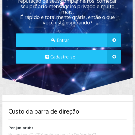
reputação de seus companheiros, começar
seu próprio mensageiro privado e muito
mais.
É rápido e totalmente grátis, então o que
você está esperando?
Entrar
Cadastre-se
Custo da barra de direção
Por
juniorubz
November 27, 2018
em
Manutenção Do Seu MK7