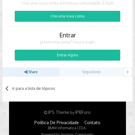
Crie uma nova conta em nossa comunidade. É fácil!
Crie uma nova conta
Entrar
Já tem uma conta? Faça o login.
Entrar Agora
Share
Seguidores
0
Ir para a lista de tópicos
IPS Theme
IPBForo
by
Política De Privacidade
Contato
BMM Informatica LTDA.
Powered by Invision Community