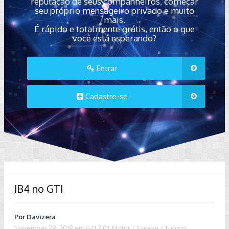
reputação de seus companheiros, começar
seu próprio mensageiro privado e muito
mais.
É rápido e totalmente grátis, então o que
você está esperando?
Entrar
Cadastre-se
JB4 no GTI
Por
Davizera
November 28, 2018
em
GTI 2.0T Motor / Escape / Tuning