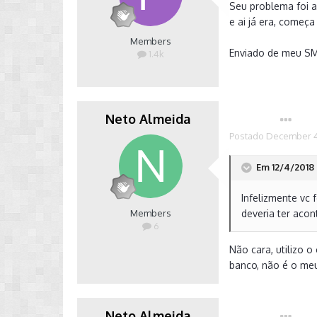
Seu problema foi a
e ai já era, começ
Members
Enviado de meu S
1.4k
Neto Almeida
Autor
Postado
December 4
Em 12/4/2018 
Infelizmente vc
Members
deveria ter acon
6
Não cara, utilizo 
banco, não é o me
Neto Almeida
Autor