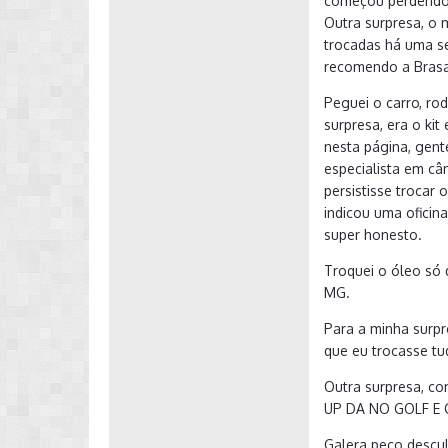
começou perdendo f
Outra surpresa, o m
trocadas há uma se
recomendo a Brasa
Peguei o carro, ro
surpresa, era o ki
nesta página, gen
especialista em câ
persistisse trocar
indicou uma oficin
super honesto.
Troquei o óleo só 
MG.
Para a minha surp
que eu trocasse tud
Outra surpresa, 
UP DA NO GOLF E C
Galera peço descu