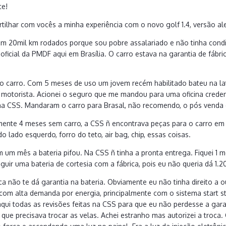
te!
tilhar com vocês a minha experiência com o novo golf 1.4, versão a
om 20mil km rodados porque sou pobre assalariado e não tinha condi
 oficial da PMDF aqui em Brasília. O carro estava na garantia de fábr
o carro. Com 5 meses de uso um jovem recém habilitado bateu na later
o motorista. Acionei o seguro que me mandou para uma oficina credenci
na CSS. Mandaram o carro para Brasal, não recomendo, o pós vend
ente 4 meses sem carro, a CSS ñ encontrava peças para o carro em t
do lado esquerdo, forro do teto, air bag, chip, essas coisas.
m um mês a bateria pifou. Na CSS ñ tinha a pronta entrega. Fiquei 
eguir uma bateria de cortesia com a fábrica, pois eu não queria dá 1
ica não te dá garantia na bateria. Obviamente eu não tinha direito a 
 com alta demanda por energia, principalmente com o sistema start st
aqui todas as revisões feitas na CSS para que eu não perdesse a garan
que precisava trocar as velas. Achei estranho mas autorizei a troca