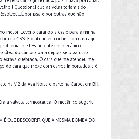
. Levei o carro guinchado, pois ñ dava pra rodar.
 velho!! Questionei que as velas teriam sido
esolveu...É por issa e por outras que não
no motor. Levei o carango a css e para a minha
obra na CSS. Foi aí que eu conheci um cara aqui
o problema, me levando até um mecânico
 o óleo do câmbio, para depois se o barulho
mbio estava quebrada. O cara que me atendeu me
viço do cara que mexe com carros importados e é
 dele na V12 da Asa Norte e parte na Carbel em BH,
a a válvula termostatica. O mecânico sugeriu
O BOM É QUE DESCOBRIR QUE A MESMA BOMBA DO