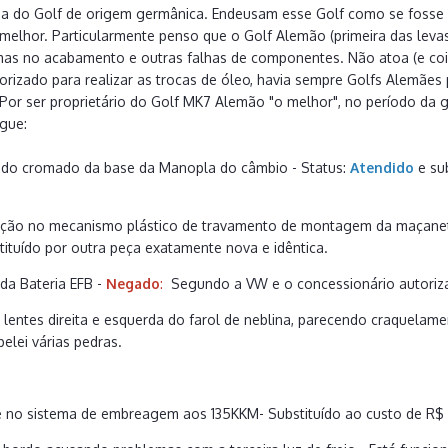
 do Golf de origem germânica. Endeusam esse Golf como se fosse a 
melhor. Particularmente penso que o Golf Alemão (primeira das lev
mas no acabamento e outras falhas de componentes. Não atoa (e coi
orizado para realizar as trocas de óleo, havia sempre Golfs Alemães 
or ser proprietário do Golf MK7 Alemão "o melhor", no período da g
gue:
 do cromado da base da Manopla do câmbio - Status:
Atendido
e su
icação no mecanismo plástico de travamento de montagem da maçanet
tituído por outra peça exatamente nova e idêntica.
 da Bateria EFB -
Negado
:
Segundo a VW e o concessionário autorizad
 lentes direita e esquerda do farol de neblina, parecendo craquelam
elei várias pedras.
te no sistema de embreagem aos 135KKM- Substituído ao custo de R$