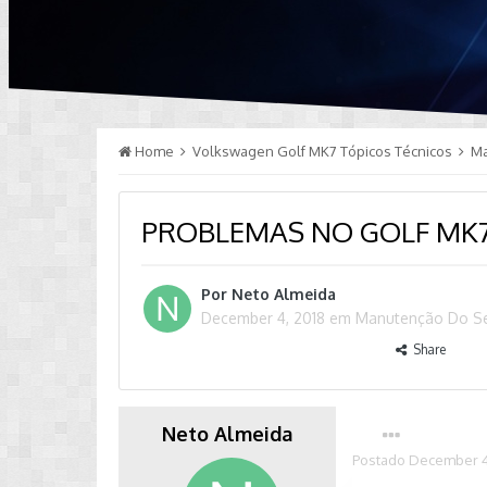
Home
Volkswagen Golf MK7 Tópicos Técnicos
M
PROBLEMAS NO GOLF MK7
Por
Neto Almeida
December 4, 2018
em
Manutenção Do S
Share
Neto Almeida
Postado
December 4