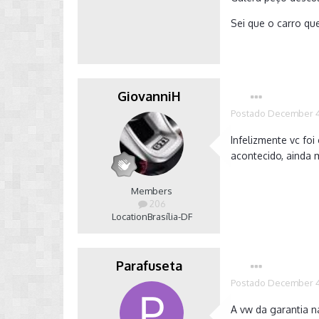
Sei que o carro qu
GiovanniH
Postado
December 4
Infelizmente vc fo
acontecido, ainda 
Members
206
Location
Brasília-DF
Parafuseta
Postado
December 4
A vw da garantia n