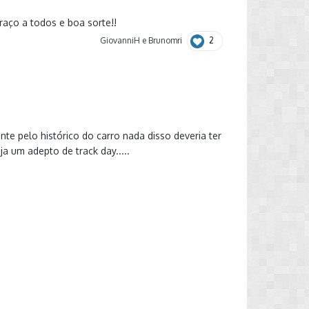
raço a todos e boa sorte!!
2
GiovanniH
e
Brunomri
te pelo histórico do carro nada disso deveria ter
a um adepto de track day.....