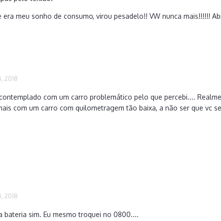
e era meu sonho de consumo, virou pesadelo!! VW nunca mais!!!!!! Ab
, 2018
i contemplado com um carro problemático pelo que percebi.... Realmen
mais com um carro com quilometragem tão baixa, a não ser que vc sej
, 2018
a bateria sim. Eu mesmo troquei no 0800....