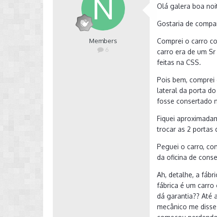
Olá galera boa noi
Gostaria de compar
Members
Comprei o carro c
6
carro era de um Sr
feitas na CSS.
Pois bem, comprei 
lateral da porta d
fosse consertado 
Fiquei aproximadam
trocar as 2 portas 
Peguei o carro, co
da oficina de cons
Ah, detalhe, a fábr
fábrica é um carro
dá garantia?? Até 
mecânico me disse 