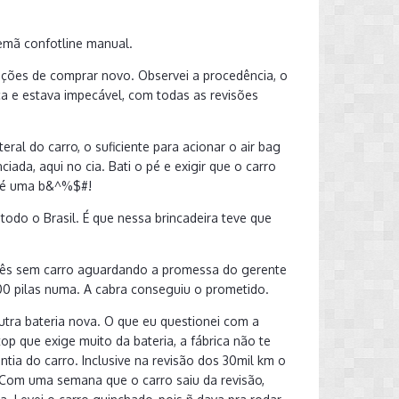
lemã confotline manual.
ções de comprar novo. Observei a procedência, o
ica e estava impecável, com todas as revisões
al do carro, o suficiente para acionar o air bag
ada, aqui no cia. Bati o pé e exigir que o carro
a é uma b&^%$#!
odo o Brasil. É que nessa brincadeira teve que
1 mês sem carro aguardando a promessa do gerente
.200 pilas numa. A cabra conseguiu o prometido.
outra bateria nova. O que eu questionei com a
op que exige muito da bateria, a fábrica não te
tia do carro. Inclusive na revisão dos 30mil km o
. Com uma semana que o carro saiu da revisão,