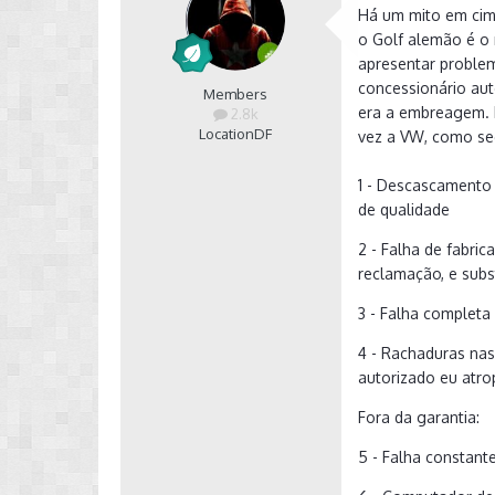
Há um mito em cima
o Golf alemão é o 
apresentar proble
concessionário aut
Members
era a embreagem. P
2.8k
Location
DF
vez a VW, como se
1 - Descascamento
de qualidade
2 - Falha de fabr
reclamação, e subs
3 - Falha completa
4 - Rachaduras nas
autorizado eu atrop
Fora da garantia:
5 - Falha constan