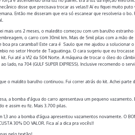
orça e ascendendo uma luz no painel. Era a luz da injeção eletrônica
ecânico disse que precisava trocar as velas!! Aí eu fiquei muito puto
mana. Então me disseram que era só escanear que resolveria o bo. R
l.
dei mais uns 2 meses, o maledito começou com um barulho estranho 
t embreagem, o carro com 30mil km. Mais de 5mil pilas com a mão de 
te boa pra caramba!! Este cara é Saulo que me ajudou a solucionar 
mbio no setor Hnorte de Taguatinga. O cara sugeriu que eu trocasse
 o kit. Fui até a V12 da 504 Norte. A máquina de trocar o óleo do câ
a ao lado, na 704 (GULF SUPER EXPRESS). Inclusive recomendo o ser
que o maldito barulho continuou. Fui correr atrás do kit. Achei parte
resa, a bomba d'água do carro apresentava um pequeno vazamento. Er
o e assim eu fiz. Mais 3.700 pilas.
com 1,3 ano a bomba d'água apresentou vazamentos novamente. 
USTA 30% DO VALOR. Fica aí a dica pra vocês!!
lpas pelo textão!