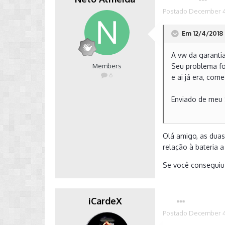
Postado
December 4
Em 12/4/2018 
A vw da garantia
Members
Seu problema fo
6
e ai já era, com
Enviado de meu
Olá amigo, as duas
relação à bateria 
Se você conseguiu 
iCardeX
Postado
December 4