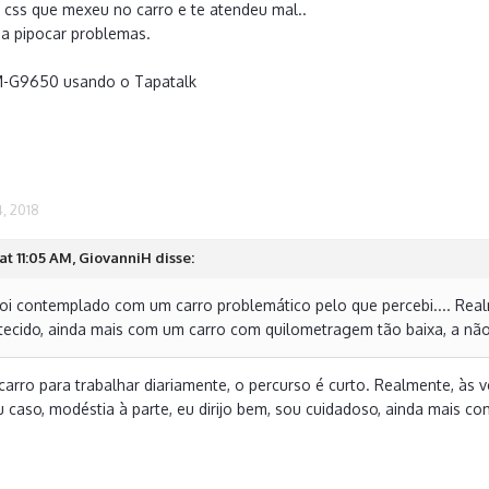
 css que mexeu no carro e te atendeu mal..
a a pipocar problemas.
M-G9650 usando o Tapatalk
, 2018
at 11:05 AM, GiovanniH disse:
 foi contemplado com um carro problemático pelo que percebi.... Real
tecido, ainda mais com um carro com quilometragem tão baixa, a não 
o carro para trabalhar diariamente, o percurso é curto. Realmente, às
u caso, modéstia à parte, eu dirijo bem, sou cuidadoso, ainda mais