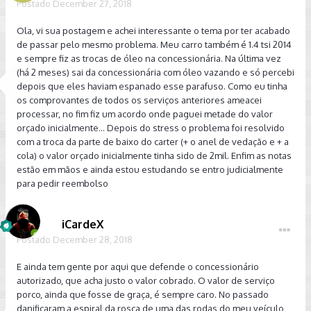
Postado
December 27, 2018
Ola, vi sua postagem e achei interessante o tema por ter acabado
de passar pelo mesmo problema. Meu carro também é 1.4 tsi 2014
e sempre fiz as trocas de óleo na concessionária. Na última vez
(há 2 meses) sai da concessionária com óleo vazando e só percebi
depois que eles haviam espanado esse parafuso. Como eu tinha
os comprovantes de todos os serviços anteriores ameacei
processar, no fim fiz um acordo onde paguei metade do valor
orçado inicialmente... Depois do stress o problema foi resolvido
com a troca da parte de baixo do carter (+ o anel de vedação e + a
cola) o valor orçado inicialmente tinha sido de 2mil. Enfim as notas
estão em mãos e ainda estou estudando se entro judicialmente
para pedir reembolso
iCardeX
Postado
December 28, 2018
E ainda tem gente por aqui que defende o concessionário
autorizado, que acha justo o valor cobrado. O valor de serviço
porco, ainda que fosse de graça, é sempre caro. No passado
danificaram a espiral da rosca de uma das rodas do meu veículo