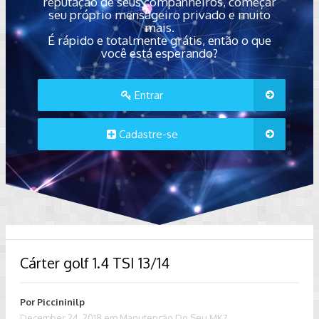
reputação de seus companheiros, começar
seu próprio mensageiro privado e muito
mais.
É rápido e totalmente grátis, então o que
você está esperando?
Entrar
Cadastre-se
Cárter golf 1.4 TSI 13/14
Por
Piccininilp
December 24, 2018
em
Manutenção Do Seu MK7