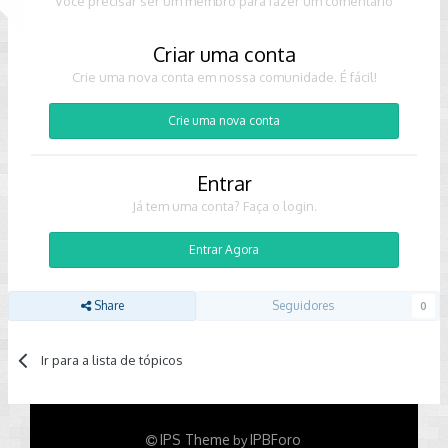
Você precisar ser um membro para fazer um comentário
Criar uma conta
Crie uma nova conta em nossa comunidade. É fácil!
Crie uma nova conta
Entrar
Já tem uma conta? Faça o login.
Entrar Agora
Share
Seguidores
0
Ir para a lista de tópicos
IPS Theme
IPBForo
by