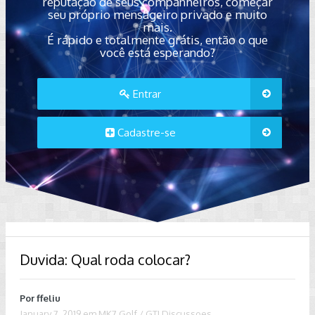
reputação de seus companheiros, começar
seu próprio mensageiro privado e muito
mais.
É rápido e totalmente grátis, então o que
você está esperando?
Entrar
Cadastre-se
Duvida: Qual roda colocar?
Por
ffeliu
January 7, 2019
em
MK7 Golf / GTI Discussoes