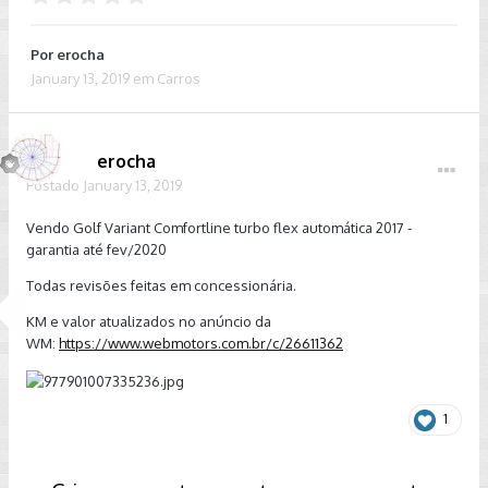
Por
erocha
January 13, 2019
em
Carros
erocha
Postado
January 13, 2019
Vendo Golf Variant Comfortline turbo flex automática 2017 -
garantia até fev/2020
Todas revisões feitas em concessionária.
KM e valor atualizados no anúncio da
WM:
https://www.webmotors.com.br/c/26611362
1