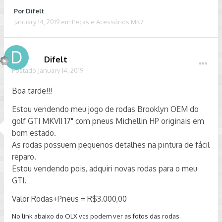
Por
Difelt
January 14, 2019
em
Peças e Acessórios MK7
Difelt
Postado
January 14, 2019
Boa tarde!!!
Estou vendendo meu jogo de rodas Brooklyn OEM do
golf GTI MKVII 17" com pneus Michellin HP originais em
bom estado.
As rodas possuem pequenos detalhes na pintura de fácil
reparo.
Estou vendendo pois, adquiri novas rodas para o meu
GTI.
Valor Rodas+Pneus = R$3.000,00
No link abaixo do OLX vcs podem ver as fotos das rodas.