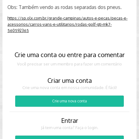
Obs: Também vendo as rodas separadas dos pneus.
https://sp.olx.com.br/grande-campinas/autos-e-pecas/pecas-e-
acessorios/carros-vans-e-utilitarios/rodas-golf-gti-mk7-
560592365
Crie uma conta ou entre para comentar
Você precisar ser um membro para fazer um comentário
Criar uma conta
Crie uma nova conta em nossa comunidade. É fácil!
Crie uma nova conta
Entrar
Já tem uma conta? Faça o login.