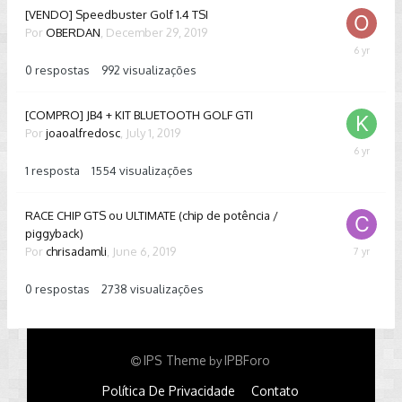
[VENDO] Speedbuster Golf 1.4 TSI
Por
OBERDAN
,
December 29, 2019
Decembe
29,
0
respostas
992
visualizações
2019
[COMPRO] JB4 + KIT BLUETOOTH GOLF GTI
Por
joaoalfredosc
,
July 1, 2019
May
2,
1
resposta
1554
visualizações
2020
RACE CHIP GTS ou ULTIMATE (chip de potência /
piggyback)
Por
chrisadamli
,
June 6, 2019
June
6,
2019
0
respostas
2738
visualizações
IPS Theme
IPBForo
by
Política De Privacidade
Contato