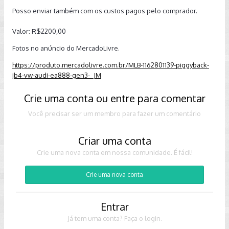
Posso enviar também com os custos pagos pelo comprador.
Valor: R$2200,00
Fotos no anúncio do MercadoLivre.
https://produto.mercadolivre.com.br/MLB-1162801139-piggyback-
jb4-vw-audi-ea888-gen3-_JM
Crie uma conta ou entre para comentar
Você precisar ser um membro para fazer um comentário
Criar uma conta
Crie uma nova conta em nossa comunidade. É fácil!
Crie uma nova conta
Entrar
Já tem uma conta? Faça o login.