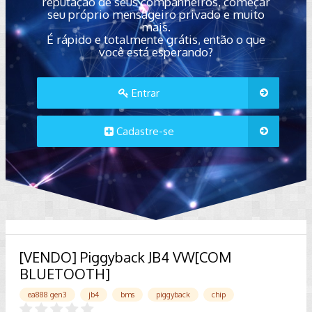
reputação de seus companheiros, começar
seu próprio mensageiro privado e muito
mais.
É rápido e totalmente grátis, então o que
você está esperando?
Entrar
Cadastre-se
[VENDO] Piggyback JB4 VW[COM
BLUETOOTH]
ea888 gen3
jb4
bms
piggyback
chip