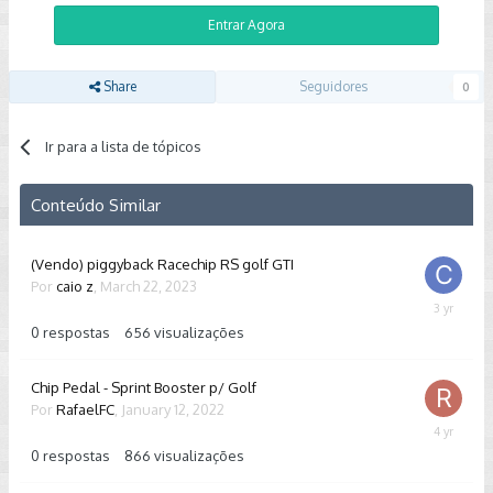
Entrar Agora
Share
Seguidores
0
Ir para a lista de tópicos
Conteúdo Similar
(Vendo) piggyback Racechip RS golf GTI
Por
caio z
,
March 22, 2023
March
22,
0
respostas
656
visualizações
2023
Chip Pedal - Sprint Booster p/ Golf
Por
RafaelFC
,
January 12, 2022
January
12,
0
respostas
866
visualizações
2022