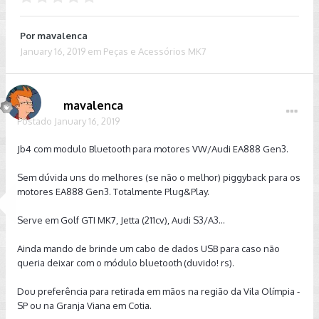
Por
mavalenca
January 16, 2019
em
Peças e Acessórios MK7
mavalenca
Postado
January 16, 2019
Jb4 com modulo Bluetooth para motores VW/Audi EA888 Gen3.
Sem dúvida uns do melhores (se não o melhor) piggyback para os
motores EA888 Gen3. Totalmente Plug&Play.
Serve em Golf GTI MK7, Jetta (211cv), Audi S3/A3...
Ainda mando de brinde um cabo de dados USB para caso não
queria deixar com o módulo bluetooth (duvido! rs).
Dou preferência para retirada em mãos na região da Vila Olímpia -
SP ou na Granja Viana em Cotia.