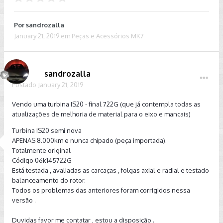
Por
sandrozalla
January 21, 2019
em
Peças e Acessórios MK7
sandrozalla
Postado
January 21, 2019
Vendo uma turbina IS20 - final 722G (que já contempla todas as
atualizações de melhoria de material para o eixo e mancais)
Turbina IS20 semi nova
APENAS 8.000km e nunca chipado (peça importada).
Totalmente original
Código 06k145722G
Está testada , avaliadas as carcaças , folgas axial e radial e testado
balanceamento do rotor.
Todos os problemas das anteriores foram corrigidos nessa
versão .
Duvidas favor me contatar , estou a disposição .