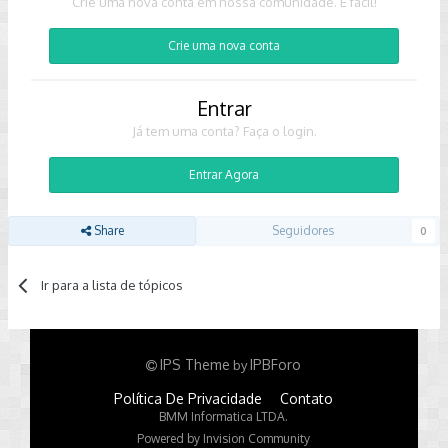
Crie uma nova conta em nossa comunidade. É fácil!
Crie uma nova conta
Entrar
Já tem uma conta? Faça o login.
Entrar Agora
Share
Seguidores
0
Ir para a lista de tópicos
IPS Theme
IPBForo
by
Política De Privacidade
Contato
BMM Informatica LTDA.
Powered by Invision Community