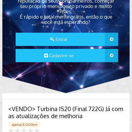
reputação de seus companheiros, começar
seu próprio mensageiro privado e muito
mais.
É rápido e totalmente grátis, então o que
você está esperando?
Entrar
Cadastre-se
<VENDO> Turbina IS20 (Final 722G) Já com
as atualizações de melhoria
apenas 8.000km