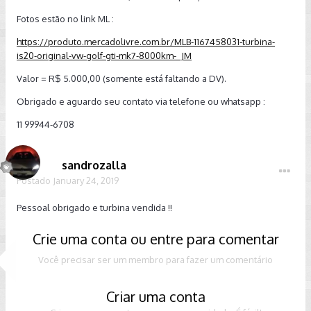
Fotos estão no link ML :
https://produto.mercadolivre.com.br/MLB-1167458031-turbina-
is20-original-vw-golf-gti-mk7-8000km-_JM
Valor = R$ 5.000,00 (somente está faltando a DV).
Obrigado e aguardo seu contato via telefone ou whatsapp :
11 99944-6708
sandrozalla
Postado
January 24, 2019
Pessoal obrigado e turbina vendida !!
Crie uma conta ou entre para comentar
Você precisar ser um membro para fazer um comentário
Criar uma conta