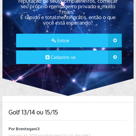
reputação de seus companheiros, começar
seu próprio mensageiro privado e muito
mais.
É rápido e totalmente grátis, então o que
você está esperando?
Entrar
Cadastre-se
Golf 13/14 ou 15/15
Por
Brentegani3
January 22, 2019
em
Manutenção Do Seu MK7