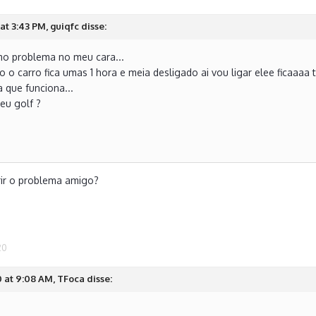
at 3:43 PM, guiqfc disse:
o problema no meu cara...
 o carro fica umas 1 hora e meia desligado ai vou ligar elee ficaaa
a que funciona...
eu golf ?
ir o problema amigo?
20
 at 9:08 AM, TFoca disse: