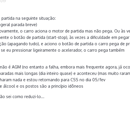
2019
 partida na seguinte situação:
 geral parada breve)
 novamente, o carro aciona o motor de partida mas não pega. Ou às
ente o botão de partida (start-stop), às vezes a dificuldade em pega
nição (apagando tudo), e aciono o botão de partida o carro pega de p
, se eu pressionar ligeiramente o acelerador, o carro pega também
 não é AGM (no entanto a falha, embora mais frequente agora, já oco
paradas mais longas (dia inteiro quase) e aconteceu (mas muito raram
charam nada e estou retornando para CSS no dia 05/fev
a e álcool e os postos são a princípio idôneos
o sei como reduzi-lo...