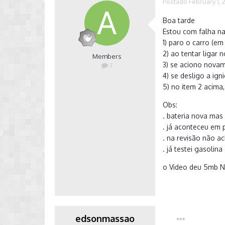
Postado
February 1, 
Boa tarde
Estou com falha na
1) paro o carro (em
2) ao tentar ligar
Members
3) se aciono novam
7
4) se desligo a ig
5) no item 2 acima
Obs:
. bateria nova mas
. já aconteceu em 
. na revisão não a
. já testei gasolin
o Video deu 5mb Nã
edsonmassao