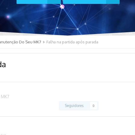
anutenção Do Seu MK7
Falha na partida após parada
da
 MK7
Seguidores
0