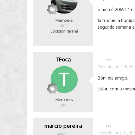
o meu é 2016 1.4 
Members
Ja troquei a bomba
19
segunda semana em
Location
Paraná
TFoca
Postado
June 25, 20
Bom dia amigo.
Estou com o mesmo
Members
1
marcio pereira
Postado
June 25, 20