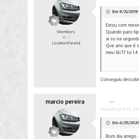
Em 9/21/2019 
Estou com mesm
Members
Quando paro tipo
19
ai so na segund
Location
Paraná
Que ano que é s
meu 16/17 tsi 1.4
Conseguiu descobr
marcio pereira
Postado
June 25, 20
Em 6/25/2020
Bom dia amigo.