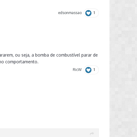
1
edsonmassao
pararem, ou seja, a bomba de combustível parar de
ra no comportamento.
1
RicW