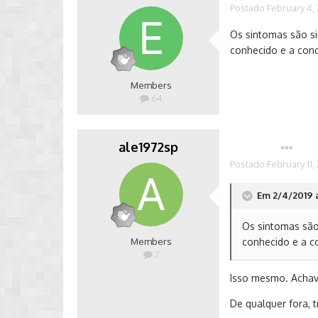
Postado
February 4,
Os sintomas são si
conhecido e a conc
Members
64
ale1972sp
Autor
Postado
February 11,
Em 2/4/2019 a
Os sintomas são
Members
conhecido e a co
7
Isso mesmo. Achav
De qualquer fora, 