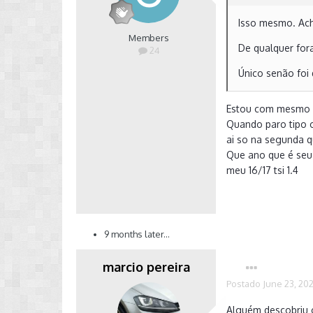
Isso mesmo. Ach
Members
De qualquer fora
24
Único senão foi 
Estou com mesmo 
Quando paro tipo o
ai so na segunda q
Que ano que é seu
meu 16/17 tsi 1.4
9 months later...
marcio pereira
Postado
June 23, 20
Alguém descobriu o