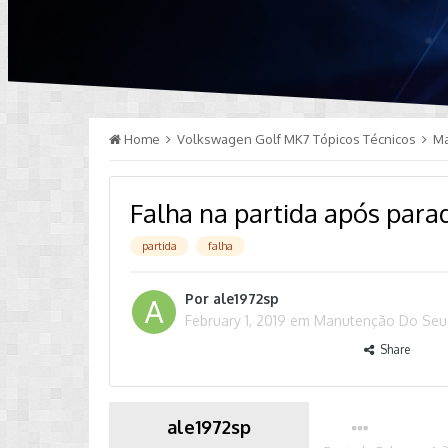
Home
Volkswagen Golf MK7 Tópicos Técnicos
M
Falha na partida após para
partida
falha
Por
ale1972sp
February 1, 2019
em
Manutenção Do Seu
Share
ale1972sp