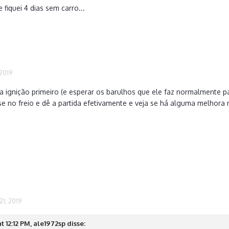
 fiquei 4 dias sem carro...
 2019
r a ignição primeiro (e esperar os barulhos que ele faz normalmente 
 pise no freio e dê a partida efetivamente e veja se há alguma melho
1, 2019
t 12:12 PM, ale1972sp disse: