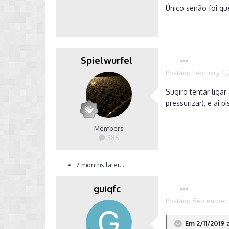
Único senão foi que
Spielwurfel
Postado
February 11,
Sugiro tentar liga
pressurizar), e ai
Members
586
7 months later...
guiqfc
Postado
September 2
Em 2/11/2019 a