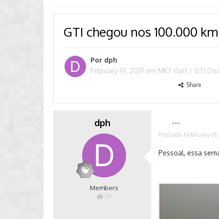
GTI chegou nos 100.000 km
Por
dph
February 19, 2019
em
MK7 Golf / GTI Di
Share
dph
Postado
February 19,
Pessoal, essa sema
Members
39