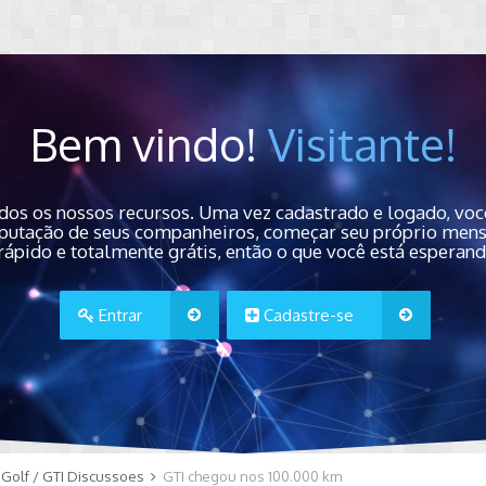
Bem vindo!
Visitante!
dos os nossos recursos. Uma vez cadastrado e logado, você
 reputação de seus companheiros, começar seu próprio men
rápido e totalmente grátis, então o que você está esperan
Entrar
Cadastre-se
Golf / GTI Discussoes
GTI chegou nos 100.000 km