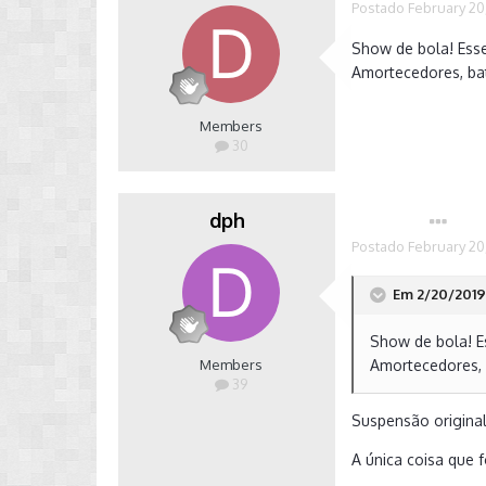
Postado
February 20
Show de bola! Esse
Amortecedores, ba
Members
30
dph
Autor
Postado
February 20
Em 2/20/2019 
Show de bola! E
Members
Amortecedores, 
39
Suspensão original
A única coisa que 