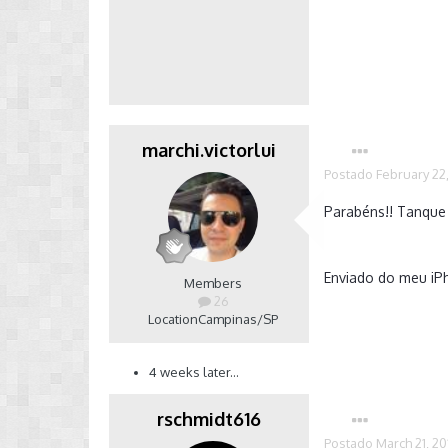
marchi.victorlui
Postado
February 22
Parabéns!! Tanque 
Enviado do meu iP
Members
26
Location
Campinas/SP
4 weeks later...
rschmidt616
Postado
March 21, 20