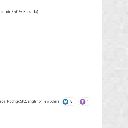
 Cidade/50% Estrada)
8
1
reba
,
RodrigoSP2
,
anghinoni
e
6 others