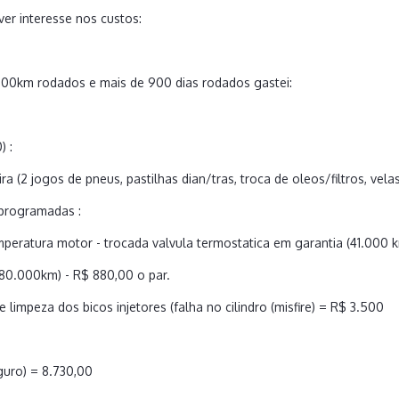
ver interesse nos custos:
00km rodados e mais de 900 dias rodados gastei:
) :
a (2 jogos de pneus, pastilhas dian/tras, troca de oleos/filtros, vela
programadas :
emperatura motor - trocada valvula termostatica em garantia (41.000 
(80.000km) - R$ 880,00 o par.
limpeza dos bicos injetores (falha no cilindro (misfire) = R$ 3.500
guro) = 8.730,00