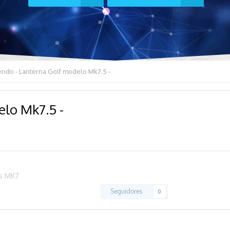
endo - Lanterna Golf modelo Mk7.5 -
elo Mk7.5 -
os MK7
Seguidores
0