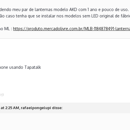
dendo meu par de lanternas modelo AKD com 1 ano e pouco de uso. 
ão caso tenha que se instalar nos modelos sem LED original de fábri
no ML :
https://produto.mercadolivre.com.br/MLB-1184878491-lantern
hone usando Tapatalk
019
at 2:25 AM, rafaelpongelupi disse: