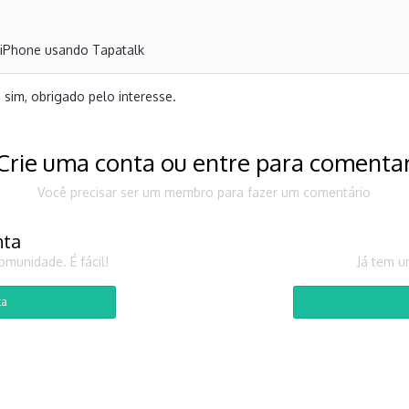
 iPhone usando Tapatalk
 sim, obrigado pelo interesse.
Crie uma conta ou entre para comenta
Você precisar ser um membro para fazer um comentário
nta
munidade. É fácil!
Já tem u
ta