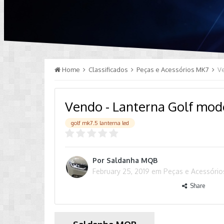
Home
Classificados
Peças e Acessórios MK7
V
Vendo - Lanterna Golf mod
golf mk7.5 lanterna led
Por
Saldanha MQB
February 25, 2019
em
Peças e Acessóri
Share