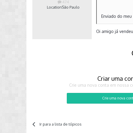
474
Location
São Paulo
Enviado do meu
Oi amigo já vendeu
Criar uma co
Crie uma nova conta em nossa co
Crie uma nova con
Ir para a lista de tópicos