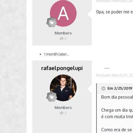
Postado
February 26
0pa, se puder me e
Members
8
1 month later...
rafaelpongelupi
Postado
March 27, 2
Em 2/25/2019 
Bom dia pessoal.
Members
Chega um dia qu
4
é com muita tri
Como era de se e