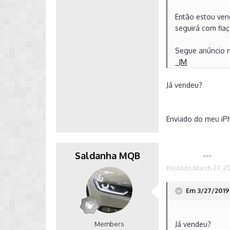
Então estou ven
seguirá com fiaç
Segue anúncio 
_JM
Já vendeu?
Enviado do meu iP
Saldanha MQB
Autor
Postado
March 27, 2
Em 3/27/2019 
Members
Já vendeu?