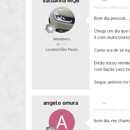
Saldanha MQB
Postado
February 25
Bom dia pessoal...
Chega um dia que 
é com muita triste
Members
474
Location
São Paulo
Como era de se esp
Então estou vende
com fiação caso te
Segue anúncio no 
angelo omura
Postado
February 25
bom dia, me chama