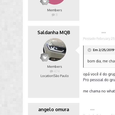
Members
8
Saldanha MQB
Autor
Postado
February 25
Em 2/25/2019 
bom dia, me ch
Members
474
opá você é do grupo
Location
São Paulo
Pro pessoal do gru
me chama no whats
angelo omura