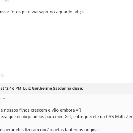
, 2019
nviar fotos pelo watsapp, no aguardo. abçs
019
at 12:46 PM, Luiz Guilherme Saldanha disse:
...
e nossos filhos crescem e vão embora =´(
steza que eu digo adeus para meu GTI, entreguei ele na CSS Multi Z
sperar eles fizeram opção pelas lanternas originais.