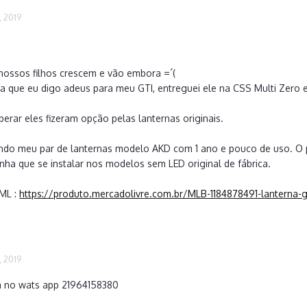
, 2019
.
nossos filhos crescem e vão embora =´(
za que eu digo adeus para meu GTI, entreguei ele na CSS Multi Zero
erar eles fizeram opção pelas lanternas originais.
ndo meu par de lanternas modelo AKD com 1 ano e pouco de uso. O p
nha que se instalar nos modelos sem LED original de fábrica.
ML :
https://produto.mercadolivre.com.br/MLB-1184878491-lanterna-
, 2019
 no wats app 21964158380