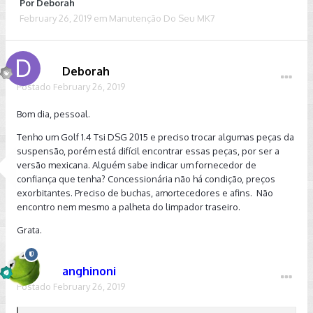
Por
Deborah
February 26, 2019
em
Manutenção Do Seu MK7
Deborah
Postado
February 26, 2019
Bom dia, pessoal.
Tenho um Golf 1.4 Tsi DSG 2015 e preciso trocar algumas peças da
suspensão, porém está difícil encontrar essas peças, por ser a
versão mexicana. Alguém sabe indicar um fornecedor de
confiança que tenha? Concessionária não há condição, preços
exorbitantes. Preciso de buchas, amortecedores e afins. Não
encontro nem mesmo a palheta do limpador traseiro.
Grata.
anghinoni
Postado
February 26, 2019