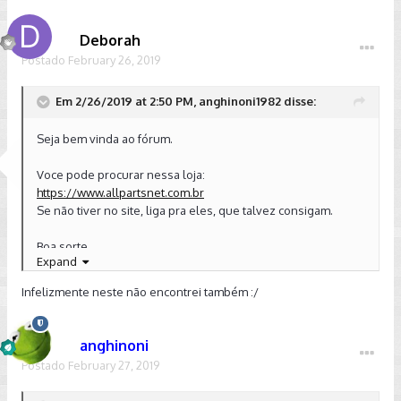
Deborah
Postado
February 26, 2019
Em 2/26/2019 at 2:50 PM, anghinoni1982 disse:
Seja bem vinda ao fórum.
Voce pode procurar nessa loja:
https://www.allpartsnet.com.br
Se não tiver no site, liga pra eles, que talvez consigam.
Boa sorte.
Expand
Enviado de meu SM-G9650 usando o Tapatalk
Infelizmente neste não encontrei também :/
anghinoni
Postado
February 27, 2019