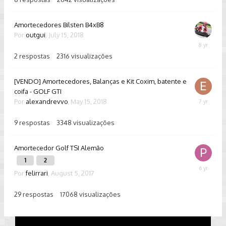
2019
Amortecedores Bilsten B4xB8
Por
outgui
,
July 15, 2018
July
16,
2
respostas
2316
visualizações
2018
[VENDO] Amortecedores, Balanças e Kit Coxim, batente e
coifa - GOLF GTI
Por
alexandrevvo
,
May 15, 2018
February
22,
2019
9
respostas
3348
visualizações
Amortecedor Golf TSI Alemão
1
2
Septembe
Por
felirrari
,
August 5, 2017
6,
2019
29
respostas
17068
visualizações