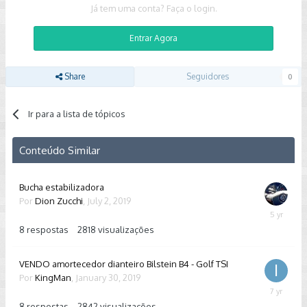
Já tem uma conta? Faça o login.
Entrar Agora
Share
Seguidores
0
Ir para a lista de tópicos
Conteúdo Similar
Bucha estabilizadora
Por
Dion Zucchi
,
July 2, 2019
October
23,
8
respostas
2818
visualizações
2020
VENDO amortecedor dianteiro Bilstein B4 - Golf TSI
Por
KingMan
,
January 30, 2019
July
22,
8
respostas
2842
visualizações