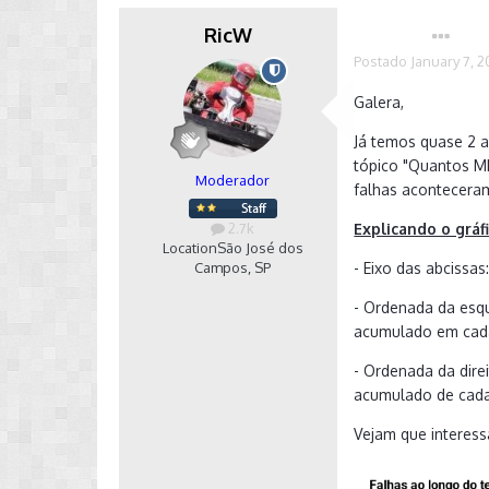
RicW
Autor
Postado
January 7, 2
Galera,
Já temos quase 2 
tópico "Quantos MK
Moderador
falhas acontecera
2.7k
Explicando o gráfi
Location
São José dos
Campos, SP
- Eixo das abcissa
- Ordenada da esq
acumulado em cad
- Ordenada da dire
acumulado de cada
Vejam que interess