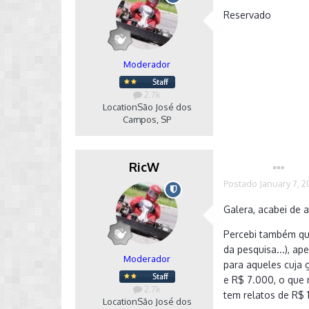
Reservado
Moderador
2.7k
Location
São José dos
Campos, SP
RicW
Autor
Postado
January 7, 2
Galera, acabei de a
Percebi também que
da pesquisa...), a
Moderador
para aqueles cuja 
e R$ 7.000, o que
2.7k
tem relatos de R$ 
Location
São José dos