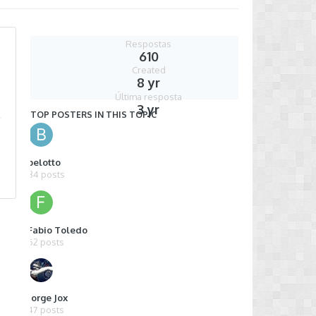
Respostas
610
Created
8 yr
Última resposta
3 yr
TOP POSTERS IN THIS TOPIC
belotto
84 posts
Fabio Toledo
52 posts
Jorge Jox
47 posts