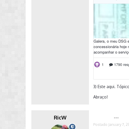
3) Este aqui. Tópi
Abraço!
RicW
Autor
Postado
January 7, 2