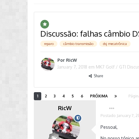
Discussão: falhas câmbio D
reparo
câmbio transmissão
dsj mecatrônica
Por
RicW
January 7, 2018
em
MK7 Golf / GTI Disc
Share
1
2
3
4
5
6
PRÓXIMA
Págin
RicW
Postado
January 7, 2
Pessoal,
No nosso tópico an