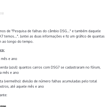
018
anos de "Pesquisa de falhas do câmbio DSG..." e também daquele
7 temos...". Juntei as duas informações e fiz um gráfico de quantas
m ao longo do tempo.
co:
s: mês e ano
uerda (azul): quantos carros com DSG7 se cadastraram no fórum,
a mês e ano
ita (vermelho): divisão de número falhas acumuladas pelo total
stros, até aquele mês e ano
ante: