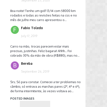
September 23, 2020
Boa noite! Tenho um golf 13/14 com 58000 km
rodados e todas as revisões feitas na css e no
mês de julho meu carro apresentou o...
Fabio Toledo
July 17, 2019
Carro na mão, trocas parecem estar mais
precisas, justinhas. Feliz bagarai! Ahhh... Foi
cobrado 30% da mão de obra (R$880), mas no...
Bereba
September 26, 2019
Srs; Só para constar. Comecei a ter problemas no
câmbio, só entrava as marchas pares (2ª, 4ª e 6ª),
de forma intermitente, às vezes voltava ao...
POSTED IMAGES