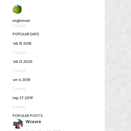
anghinoni
42 posts
POPULAR DAYS
Feb 15 2018
24 posts
Feb 12 2020
17 posts
Jun 6 2018
17 posts
Sep 27 2019
,
15 posts
POPULAR POSTS
Wcovre