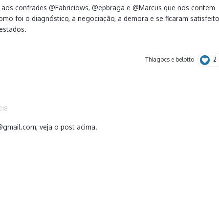
a aos confrades
@Fabriciows
,
@epbraga
e
@Marcus
que nos contem
omo foi o diagnóstico, a negociação, a demora e se ficaram satisfeit
estados.
2
Thiagocs
e
belotto
018
@gmail.com
, veja o post acima.