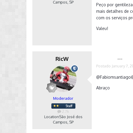
Campos, SP
Peço por gentilez
mais detalhes de c
com os serviços pr
Valeu!
RicW
Autor
Postado
January 7, 2
@
Fabiomsantiago
Abraço
Moderador
2.7k
Location
São José dos
Campos, SP