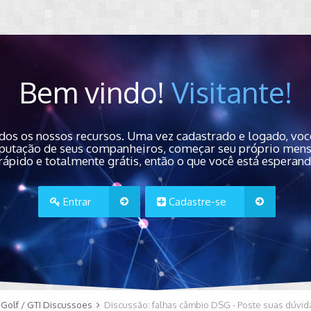
Bem vindo!
Visitante!
dos os nossos recursos. Uma vez cadastrado e logado, você
 reputação de seus companheiros, começar seu próprio men
rápido e totalmente grátis, então o que você está esperan
Entrar
Cadastre-se
Golf / GTI Discussoes
Discussão: falhas câmbio DSG - Poste suas dúvid