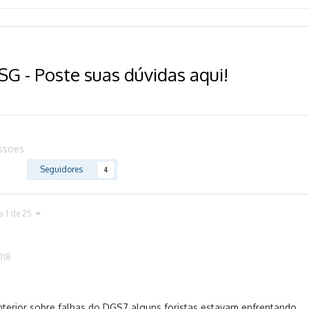
SG - Poste suas dúvidas aqui!
ussoes
Seguidores
4
a 1 de 25
018
terior sobre falhas do DGS7 alguns foristas estavam enfrentando