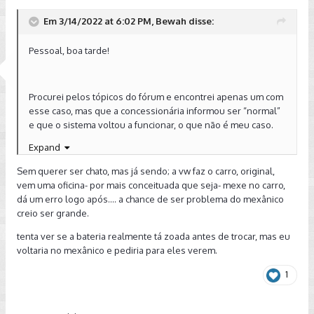
Em 3/14/2022 at 6:02 PM, Bewah disse:
Pessoal, boa tarde!
Procurei pelos tópicos do fórum e encontrei apenas um com
esse caso, mas que a concessionária informou ser “normal”
e que o sistema voltou a funcionar, o que não é meu caso.
Expand
Enfim, segue meu problema: tenho um GTI 2017 com 47mil
km, e na semana passada levei para fazer remap e
Sem querer ser chato, mas já sendo; a vw faz o carro, original,
downpipe. Saindo de lá, o carro não funcionou mais o
vem uma oficina- por mais conceituada que seja- mexe no carro,
sistema start stop, dando a mensagem “temperatura de
dá um erro logo após.... a chance de ser problema do mexânico
funcionamento excedida” na multimidia do carro. Questionei
creio ser grande.
a oficina que fez a instalação do downpipe e o remap e me
informaram que não mexeram em nenhum parâmetro do
tenta ver se a bateria realmente tá zoada antes de trocar, mas eu
carro que pudesse afetar o SS, e que alguns casos era
voltaria no mexânico e pediria para eles verem.
normal acontecer isso, mas que após 1 a 3 dias rodando o
sistema voltava. Realmente creio não ser o mapa pois fiz em
1
uma empresa conceituada em SP que faz vários GTIs por
semana.