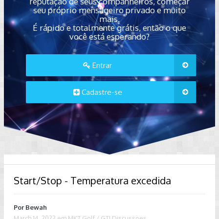
reputação de seus companheiros, começar
seu próprio mensageiro privado e muito
mais.
É rápido e totalmente grátis, então o que
você está esperando?
Entrar
Cadastre-se
Start/Stop - Temperatura excedida
Por
Bewah
March 14, 2022
em
MK7 Golf / GTI Discussoes