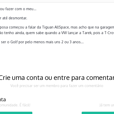
vou fazer com o meu...
r até desmontar.
posa começou a falar da Tiguan AllSpace, mas acho que na garagem o
ão tenho ainda, quem sabe quando a VW lançar a Tarek, pois a T-Cros
i ser o Golf por pelo menos mais uns 2 ou 3 anos...
Crie uma conta ou entre para comenta
Você precisar ser um membro para fazer um comentário
nta
munidade. É fácil!
Já tem u