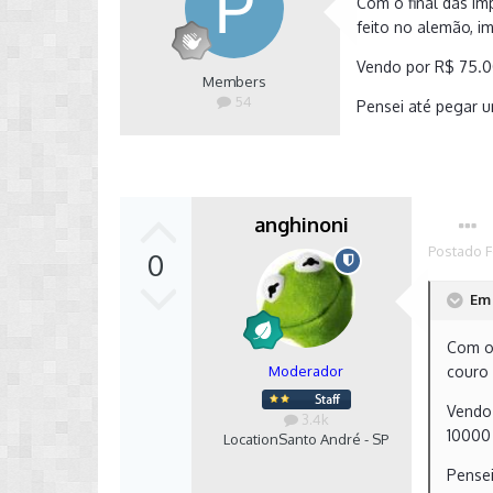
Com o final das im
feito no alemão, im
Vendo por R$ 75.0
Members
54
Pensei até pegar u
anghinoni
Postado
F
0
Em 
Com o 
Moderador
couro 
Vendo 
3.4k
10000
Location
Santo André - SP
Pensei