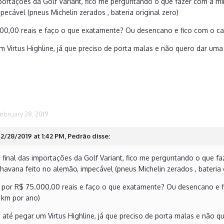
portações da Golf Variant, fico me perguntando o que fazer com a m
pecável (pneus Michelin zerados , bateria original zero)
00,00 reais e faço o que exatamente? Ou desencano e fico com o ca
m Virtus Highline, já que preciso de porta malas e não quero dar uma
ebruary 28, 2019
2/28/2019 at 1:42 PM, Pedrão disse:
final das importações da Golf Variant, fico me perguntando o que fa
havana feito no alemão, impecável (pneus Michelin zerados , bateria o
por R$ 75.000,00 reais e faço o que exatamente? Ou desencano e fi
 km por ano)
 até pegar um Virtus Highline, já que preciso de porta malas e não q