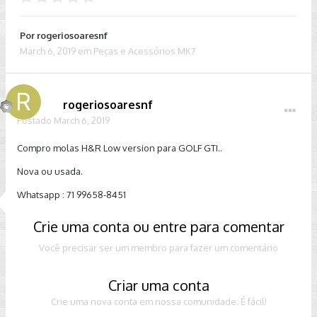
Por
rogeriosoaresnf
March 6, 2019
em
Peças e Acessórios MK7
rogeriosoaresnf
Postado
March 6, 2019
Compro molas H&R Low version para GOLF GTI..
Nova ou usada.
Whatsapp : 71 99658-8451
Crie uma conta ou entre para comentar
Você precisar ser um membro para fazer um comentário
Criar uma conta
Crie uma nova conta em nossa comunidade. É fácil!