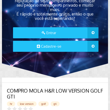
reputação de seus companheiros, começar
seu próprio mensageiro privado e muito
mais.
É rápido e totalmente grátis, então o que
você está esperando?
Entrar
Cadastre-se
COMPRO MOLA H&R LOW VERSION GOLF
GTI
hr
low version
golf
gti