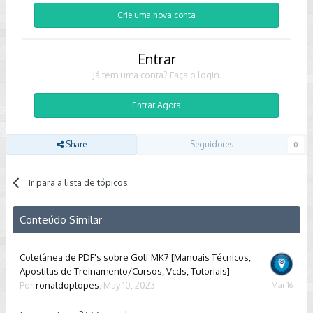
Crie uma nova conta
Entrar
Já tem uma conta? Faça o login.
Entrar Agora
Share
Seguidores
0
Ir para a lista de tópicos
Conteúdo Similar
Coletânea de PDF's sobre Golf MK7 [Manuais Técnicos,
Apostilas de Treinamento/Cursos, Vcds, Tutoriais]
Por
ronaldoplopes
,
May 10, 2023
March
16