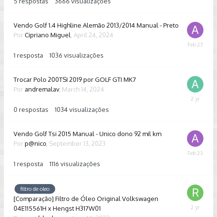
5
respostas
3666
visualizações
Vendo Golf 1.4 Highline Alemão 2013/2014 Manual - Preto
Por
Cipriano Miguel
,
April 24, 2024
February
23
1
resposta
1036
visualizações
Trocar Polo 200TSI 2019 por GOLF GTI MK7
Por
andremalav
,
March 14, 2024
March
14,
0
respostas
1034
visualizações
2024
Vendo Golf Tsi 2015 Manual - Unico dono 92 mil km
Por
p@nico
,
September 13, 2023
February
23
1
resposta
1116
visualizações
filtro de oleo
[Comparação] Filtro de Óleo Original Volkswagen
04E115561H x Hengst H317W01
Septembe