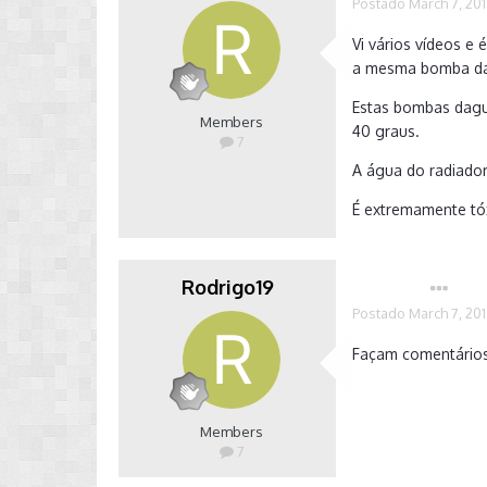
Postado
March 7, 20
Vi vários vídeos e é
a mesma bomba dagu
Estas bombas dagu
Members
40 graus.
7
A água do radiado
É extremamente tó
Rodrigo19
Autor
Postado
March 7, 20
Façam comentário
Members
7