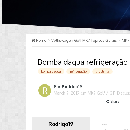
Home
Volkswagen Golf MK7 Tópicos Gerais
MK7 
Bomba dagua refrigeração
bomba dagua
refrigeração
problema
Por
Rodrigo19
March 7, 2019
em
MK7 Golf / GTI Discu
Share
Rodrigo19