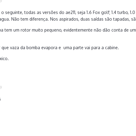
19
 o seguinte, todas as versões do ae211, seja 1.6 Fox golf; 1.4 turbo, 1.
a. Não tem diferença. Nos aspirados, duas saídas são tapadas, são
a tem um rotor muito pequeno, evidentemente não dão conta de um
r que vaza da bomba evapora e uma parte vai para a cabine.
xico.
19
s