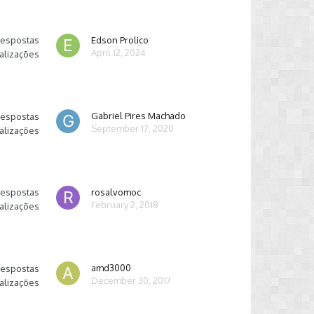
respostas
Edson Prolico
April 12, 2024
alizações
Gabriel Pires Machado
respostas
September 17, 2020
alizações
respostas
rosalvomoc
February 2, 2018
alizações
amd3000
respostas
December 30, 2017
alizações