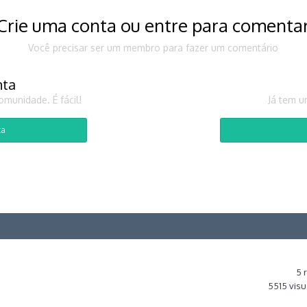
Crie uma conta ou entre para comenta
Você precisar ser um membro para fazer um comentário
nta
munidade. É fácil!
Já tem u
ta
5
5515
visu