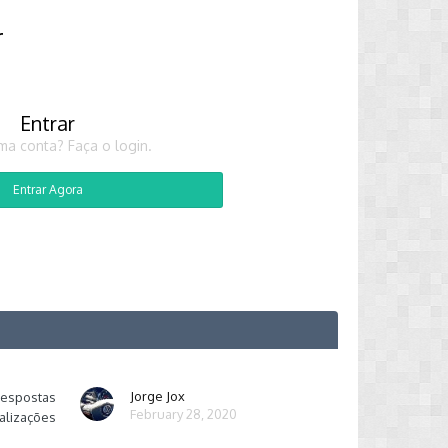
r
Entrar
ma conta? Faça o login.
Entrar Agora
Jorge Jox
respostas
February 28, 2020
alizações