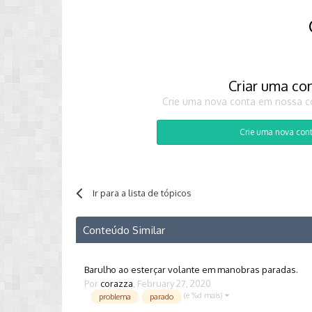
Criar uma co
Crie uma nova conta em nossa co
Crie uma nova con
Ir para a lista de tópicos
Conteúdo Similar
Barulho ao esterçar volante em manobras paradas.
Por
corazza
,
February 27, 2020
(e %d mais)
problema
parado