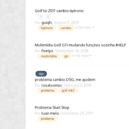
Golf tsi 2017 cambio tiptronic
1
2
Por
guiqfc
,
August 5, 2019
(e %d mais)
tiptronic
cambio
Multimídia Golf GTI mudando funções sozinha #HELP
Por
Feelps
,
September 14, 2018
(e %d mais)
multimídia
gti
dgs
problema cambio DSG, me ajudem
Por
rosalvomoc
,
February 2, 2018
problema
golf mk7
Problema Start Stop
Por
luan melo
,
December 29, 2017
problema