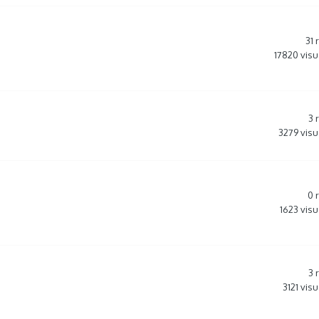
31
17820
visu
3
3279
visu
0
1623
visu
3
3121
visu