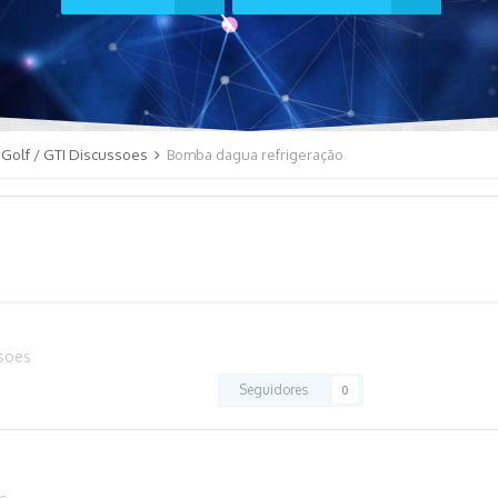
Golf / GTI Discussoes
Bomba dagua refrigeração
ssoes
Seguidores
0