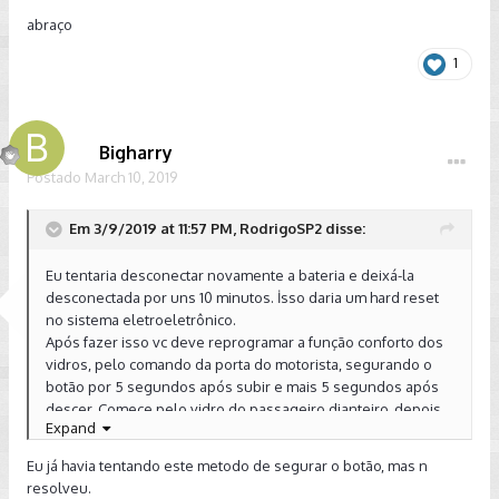
abraço
Eu acho que quando trocou a sua bateria, deve ter zuado
algum modulo, qualquet coisa vai ter que levar na CCS.
1
Abraços.
Enviado de meu SM-G9650 usando o Tapatalk
Bigharry
Postado
March 10, 2019
Em 3/9/2019 at 11:57 PM, RodrigoSP2 disse:
Eu tentaria desconectar novamente a bateria e deixá-la
desconectada por uns 10 minutos. İsso daria um hard reset
no sistema eletroeletrônico.
Após fazer isso vc deve reprogramar a função conforto dos
vidros, pelo comando da porta do motorista, segurando o
botão por 5 segundos após subir e mais 5 segundos após
descer. Comece pelo vidro do passageiro dianteiro, depois
Expand
vai seguindo sentido horário e por último o do motorista.
Eu já havia tentando este metodo de segurar o botão, mas n
Enviado de meu Mi A2 usando o Tapatalk
resolveu.