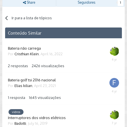
Share
Seguidores
1
Ir para a lista de tópicos
Conteúdo Similar
Bateria não carrega
Por
Cristhian Klein
,
April 16, 2022
April
17,
2
respostas
2426
visualizações
2022
Bateria golf tsi 2016 nacional
Por
Elias kilian
,
April 23, 2021
June
2,
1
resposta
1645
visualizações
2022
vidros
Interruptores dos vidros elétricos
Por
Badotti
,
July 16, 2019
July