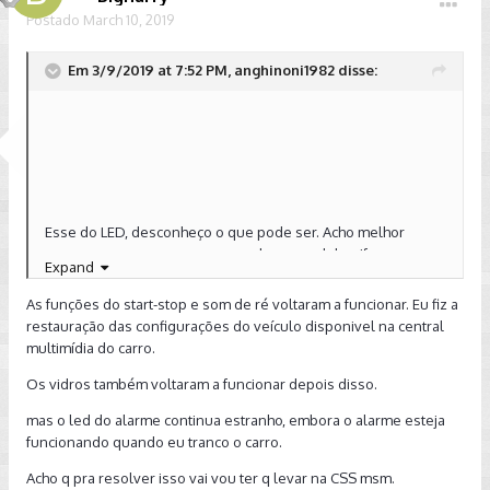
Postado
March 10, 2019
Em 3/9/2019 at 7:52 PM, anghinoni1982 disse:
Esse do LED, desconheço o que pode ser. Acho melhor
passar um scanner para ver se algum modulo pifou.
Expand
Sobre o vidro, fique segurando o botão por mais de 5
As funções do start-stop e som de ré voltaram a funcionar. Eu fiz a
segundos tanto no modo se subir quanto no descer.
restauração das configurações do veículo disponivel na central
multimídia do carro.
Start stop, pode ser que a bateria não esteja completamente
Os vidros também voltaram a funcionar depois disso.
carregada, mesmo sendo nova. O certo é andar um pouco
mais com o carro.
mas o led do alarme continua estranho, embora o alarme esteja
funcionando quando eu tranco o carro.
Ja o barulho quando engata ré são 2 auto falantes dos
sensores dianteiro e traseiro. Eles não estão tocando?
Acho q pra resolver isso vai vou ter q levar na CSS msm.