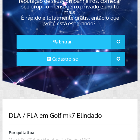
reputação de seus companheiros, começar
seu próprio mensageiro privado e muito
mais.
É rápido e totalmente grátis, então o que
você está esperando?
Entrar
Cadastre-se
DLA / FLA em Golf mk7 Blindado
Por
guitaliba
March 18, 2019
em
Manutenção Do Seu MK7