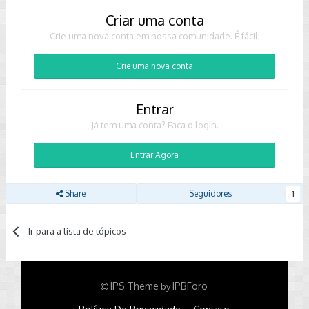
Criar uma conta
Crie uma nova conta em nossa comunidade. É fácil!
Crie uma nova conta
Entrar
Já tem uma conta? Faça o login.
Entrar Agora
Share
Seguidores
1
Ir para a lista de tópicos
IPS Theme
IPBForo
by