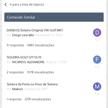
Ir para a lista de tópicos
Conteúdo Similar
[VENDO] Soleira Original VW Golf MK7
Por
Diego Leoratto
,
November 13, 2020
Novembe
13,
0
respostas
1485
visualizações
2020
SOLEIRA GOLF GTI 15/15
Por
RICARDO ALEXANDRE
,
August 7, 2020
May
27,
2
respostas
1578
visualizações
2022
Soleira da Porta ou Friso de Soleira
Por
Maikon
,
October 21, 2017
October
31,
1
resposta
2291
visualizações
2017