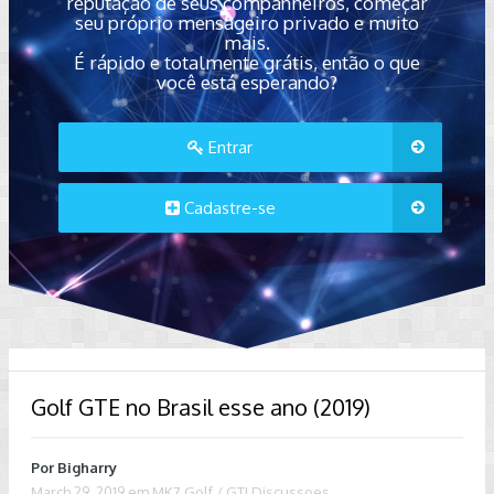
reputação de seus companheiros, começar
seu próprio mensageiro privado e muito
mais.
É rápido e totalmente grátis, então o que
você está esperando?
Entrar
Cadastre-se
Golf GTE no Brasil esse ano (2019)
Por
Bigharry
March 29, 2019
em
MK7 Golf / GTI Discussoes