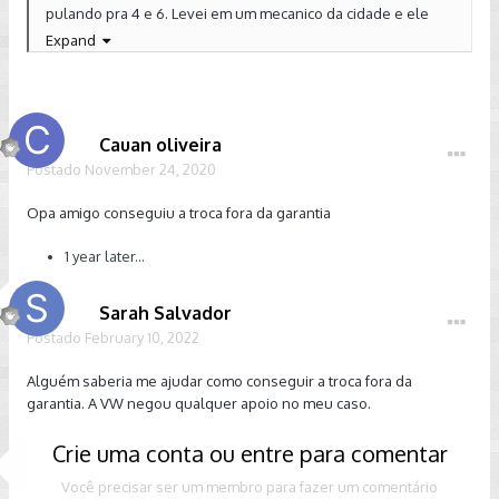
pulando pra 4 e 6. Levei em um mecanico da cidade e ele
passou o aparelho o carro voltou ao normal. Porem hoje de
Expand
manha ao ligar novamente ele deu esse problemas. Alguem
pode me dizer se ja teve esse problema com o seu golf? E a
pergunta que eu tenho é, a VW faz a troca da peça mesmo
fora da garantia? Vi falar que por causa dos problemas
Cauan oliveira
cronicos do dsg a VW faz a troca do cambio mesmo com o fim
Postado
da garantia. Se alguem puder ajudar, Obg.
November 24, 2020
Opa amigo conseguiu a troca fora da garantia
1 year later...
Sarah Salvador
Postado
February 10, 2022
Alguém saberia me ajudar como conseguir a troca fora da
garantia. A VW negou qualquer apoio no meu caso.
Crie uma conta ou entre para comentar
Você precisar ser um membro para fazer um comentário