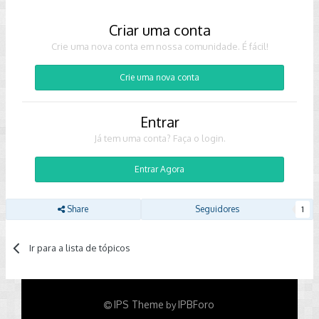
Criar uma conta
Crie uma nova conta em nossa comunidade. É fácil!
Crie uma nova conta
Entrar
Já tem uma conta? Faça o login.
Entrar Agora
Share
Seguidores
1
Ir para a lista de tópicos
IPS Theme
IPBForo
by