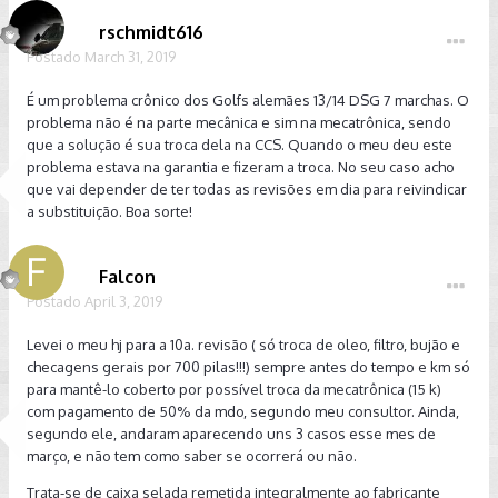
rschmidt616
Postado
March 31, 2019
É um problema crônico dos Golfs alemães 13/14 DSG 7 marchas. O
problema não é na parte mecânica e sim na mecatrônica, sendo
que a solução é sua troca dela na CCS. Quando o meu deu este
problema estava na garantia e fizeram a troca. No seu caso acho
que vai depender de ter todas as revisões em dia para reivindicar
a substituição. Boa sorte!
Falcon
Postado
April 3, 2019
Levei o meu hj para a 10a. revisão ( só troca de oleo, filtro, bujão e
checagens gerais por 700 pilas!!!) sempre antes do tempo e km só
para mantê-lo coberto por possível troca da mecatrônica (15 k)
com pagamento de 50% da mdo, segundo meu consultor. Ainda,
segundo ele, andaram aparecendo uns 3 casos esse mes de
março, e não tem como saber se ocorrerá ou não.
Trata-se de caixa selada remetida integralmente ao fabricante