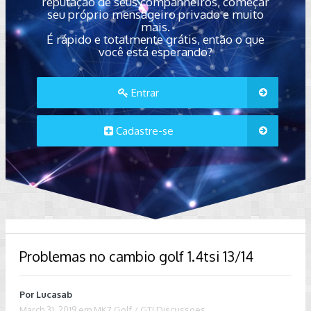
reputação de seus companheiros, começar
seu próprio mensageiro privado e muito
mais.
É rápido e totalmente grátis, então o que
você está esperando?
Entrar
Cadastre-se
Problemas no cambio golf 1.4tsi 13/14
Por
Lucasab
March 31, 2019
em
MK7 Golf / GTI Discussoes