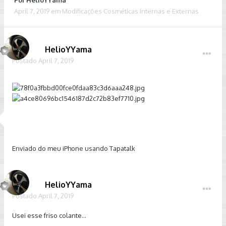
Por
HelioYYama
April 7, 2019
em
Modificações Cosméticas Internas e Externas
HelioYYama
Postado
April 7, 2019
Enviado do meu iPhone usando Tapatalk
HelioYYama
Postado
April 7, 2019
Usei esse friso colante...