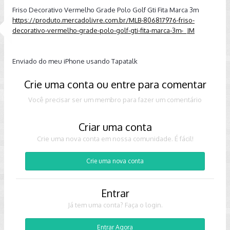
Friso Decorativo Vermelho Grade Polo Golf Gti Fita Marca 3m
https://produto.mercadolivre.com.br/MLB-806817976-friso-
decorativo-vermelho-grade-polo-golf-gti-fita-marca-3m-_JM
Enviado do meu iPhone usando Tapatalk
Crie uma conta ou entre para comentar
Você precisar ser um membro para fazer um comentário
Criar uma conta
Crie uma nova conta em nossa comunidade. É fácil!
Crie uma nova conta
Entrar
Já tem uma conta? Faça o login.
Entrar Agora