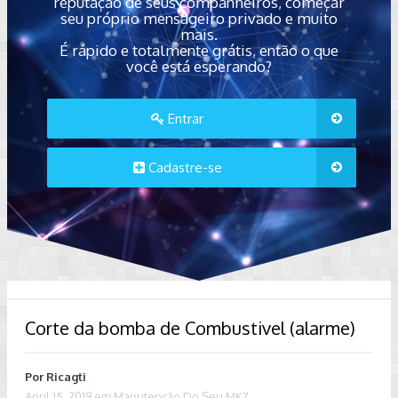
reputação de seus companheiros, começar
seu próprio mensageiro privado e muito
mais.
É rápido e totalmente grátis, então o que
você está esperando?
Entrar
Cadastre-se
Corte da bomba de Combustivel (alarme)
Por
Ricagti
April 15, 2019
em
Manutenção Do Seu MK7