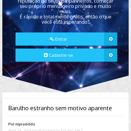
reputação de seus companheiros, começar
seu próprio mensageiro privado e muito
mais.
É rápido e totalmente grátis, então o que
você está esperando?
Entrar
Cadastre-se
Barulho estranho sem motivo aparente
Por
mpradddo
April 26, 2019
em
Manutenção Do Seu MK7