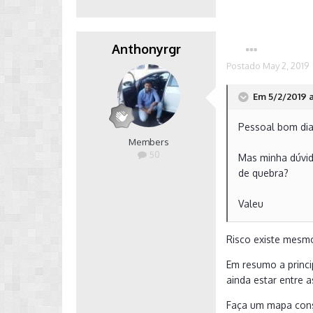
Anthonyrgr
Postado
May 2, 2019
Em 5/2/2019 a
Pessoal bom dia
Members
50
Mas minha dúvid
de quebra?
Valeu
Risco existe mesmo
Em resumo a princip
ainda estar entre 
Faça um mapa conse