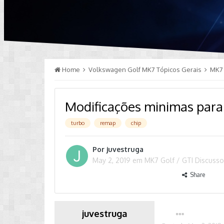
Home
Volkswagen Golf MK7 Tópicos Gerais
MK7 
Modificações minimas para
turbo
remap
chip
Por
juvestruga
May 2, 2019
em
MK7 Golf / GTI Discuss
Share
juvestruga