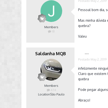
Postado
May 2, 2019
Pessoal bom dia, s
Mas minha dúvida 
quebra?
Members
18
Valeu
Saldanha MQB
Postado
May 2, 2019
infelizmente ningué
Claro que existem 
quebra
Members
Pode pegar alguns 
474
Location
São Paulo
Abraço!