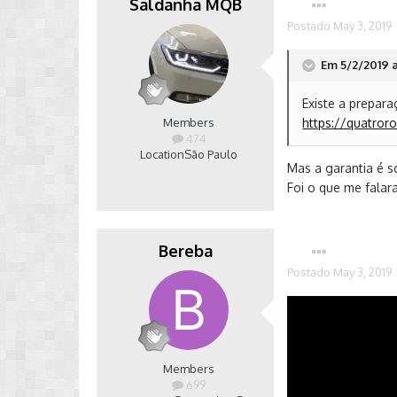
Saldanha MQB
Postado
May 3, 2019
Em 5/2/2019 a
Existe a prepara
Members
https://quatror
474
Location
São Paulo
Mas a garantia é s
Foi o que me falar
Bereba
Postado
May 3, 2019
Members
699