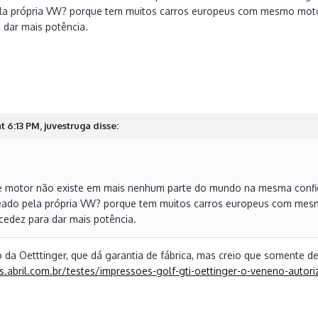
la própria VW? porque tem muitos carros europeus com mesmo motor
 dar mais potência.
t 6:13 PM, juvestruga disse:
te motor não existe em mais nenhum parte do mundo na mesma config
eado pela própria VW? porque tem muitos carros europeus com mes
rcedez para dar mais potência.
o da Oetttinger, que dá garantia de fábrica, mas creio que somente de
s.abril.com.br/testes/impressoes-golf-gti-oettinger-o-veneno-autor