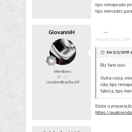
tipo remapeado pe
tipo mercedez para
GiovanniH
Postado
May 2, 2019
Em 5/2/2019 a
Blz farei isso.
Members
206
Outra coisa, es
Location
Brasília-DF
não, tipo remap
fabrica, tipo me
Existe a preparaçã
https://quatroroda