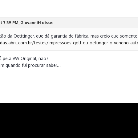
t 7:39 PM, GiovanniH disse:
ção da Oetttinger, que dá garantia de fábrica, mas creio que somente 
odas.abril.com.br/testes/impressoes-golf-gti-oettinger-o-veneno-aut
ó pela VW Original, não?
am quando fui procurar saber...