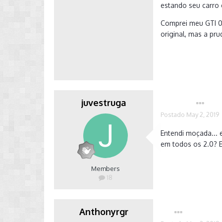
estando seu carro
Comprei meu GTI 0k
original, mas a p
juvestruga
Autor
Postado
May 2, 2019
Entendi moçada... 
em todos os 2.0? E
Members
18
Anthonyrgr