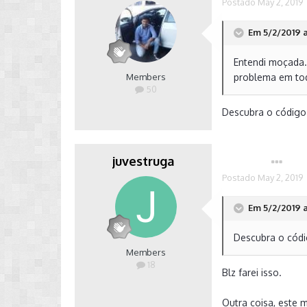
Postado
May 2, 2019
Em 5/2/2019 a
Entendi moçada..
Members
problema em todo
50
Descubra o código 
juvestruga
Autor
Postado
May 2, 2019
Em 5/2/2019 a
Descubra o códig
Members
18
Blz farei isso.
Outra coisa, este