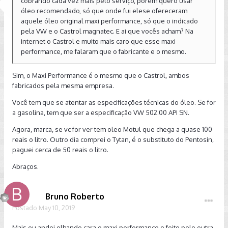
cobrando cada vez mais pelo serviço, porém quero usar
óleo recomendado, só que onde fui elese ofereceram
aquele óleo original maxi performance, só que o indicado
pela VW e o Castrol magnatec. E ai que vocês acham? Na
internet o Castrol e muito mais caro que esse maxi
performance, me falaram que o fabricante e o mesmo.
Sim, o Maxi Performance é o mesmo que o Castrol, ambos
fabricados pela mesma empresa.
Você tem que se atentar as especificações técnicas do óleo. Se for
a gasolina, tem que ser a especificação VW 502.00 API SN.
Agora, marca, se vc for ver tem oleo Motul que chega a quase 100
reais o litro. Outro dia comprei o Tytan, é o substituto do Pentosin,
paguei cerca de 50 reais o litro.
Abraços.
Bruno Roberto
Postado
May 10, 2019
Mais eu andei olhando cara o maxi performance e feito pelo outra