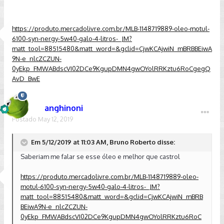
https://produto.mercadolivre.com.br/MLB-1148719889-oleo-motul-
6100-syn-nergy-5w40-galo-4-litros-_JM?
matt_tool=88515480&matt_word=&gclid=CjwKCAjwiN_mBRBBEiwA
9N-e_nlcZCZUN-
0yEkp_FMWABdscVI02DCe9KgupDMN4gwOYolRRKztu6RoCgegQ
AvD_BwE
anghinoni
Postado
May 12, 2019
Em 5/12/2019 at 11:03 AM, Bruno Roberto disse:
Saberiam me falar se esse óleo e melhor que castrol
https://produto.mercadolivre.com.br/MLB-1148719889-oleo-
motul-6100-syn-nergy-5w40-galo-4-litros-_JM?
matt_tool=88515480&matt_word=&gclid=CjwKCAjwiN_mBRB
BEiwA9N-e_nlcZCZUN-
0yEkp_FMWABdscVI02DCe9KgupDMN4gwOYolRRKztu6RoC