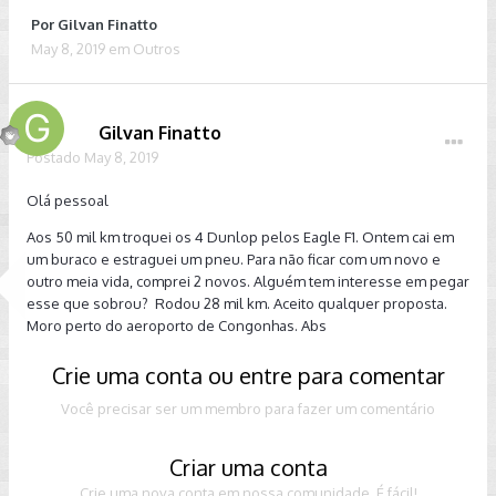
Por
Gilvan Finatto
May 8, 2019
em
Outros
Gilvan Finatto
Postado
May 8, 2019
Olá pessoal
Aos 50 mil km troquei os 4 Dunlop pelos Eagle F1. Ontem cai em
um buraco e estraguei um pneu. Para não ficar com um novo e
outro meia vida, comprei 2 novos. Alguém tem interesse em pegar
esse que sobrou? Rodou 28 mil km. Aceito qualquer proposta.
Moro perto do aeroporto de Congonhas. Abs
Crie uma conta ou entre para comentar
Você precisar ser um membro para fazer um comentário
Criar uma conta
Crie uma nova conta em nossa comunidade. É fácil!