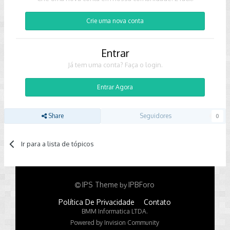
Crie uma nova conta
Entrar
Já tem uma conta? Faça o login.
Entrar Agora
Share
Seguidores
0
Ir para a lista de tópicos
IPS Theme
IPBForo
by
Política De Privacidade
Contato
BMM Informatica LTDA.
Powered by Invision Community