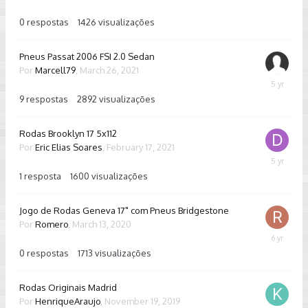
10,
2023
0
respostas
1426
visualizações
Pneus Passat 2006 FSI 2.0 Sedan
Por
Marcell79
,
March 26, 2021
April
6,
9
respostas
2892
visualizações
2021
Rodas Brooklyn 17 5x112
Por
Eric Elias Soares
,
February 17, 2021
April
24,
1
resposta
1600
visualizações
2021
Jogo de Rodas Geneva 17" com Pneus Bridgestone
Por
Romero
,
March 13, 2020
March
13,
0
respostas
1713
visualizações
2020
Rodas Originais Madrid
Por
HenriqueAraujo
,
November 19, 2019