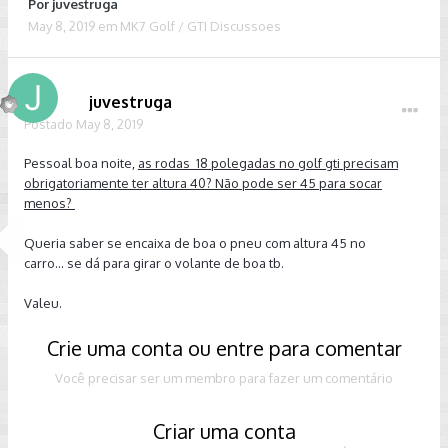
Por
juvestruga
May 8, 2019
em
MK7 Golf / GTI Discussoes
juvestruga
Postado
May 8, 2019
Pessoal boa noite,
as rodas 18 polegadas no golf gti precisam
obrigatoriamente ter altura 40? Não pode ser 45 para socar
menos?
Queria saber se encaixa de boa o pneu com altura 45 no
carro... se dá para girar o volante de boa tb.
Valeu.
Crie uma conta ou entre para comentar
Você precisar ser um membro para fazer um comentário
Criar uma conta