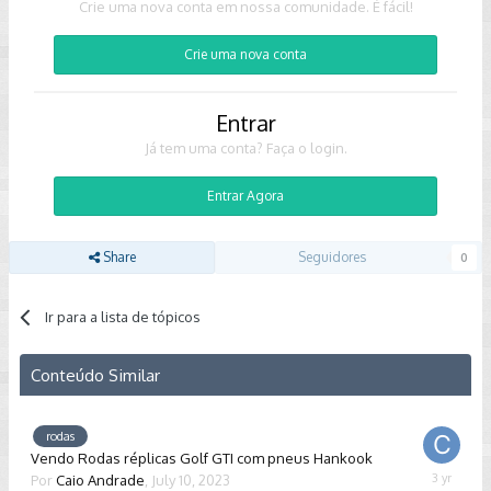
Crie uma nova conta em nossa comunidade. É fácil!
Crie uma nova conta
Entrar
Já tem uma conta? Faça o login.
Entrar Agora
Share
Seguidores
0
Ir para a lista de tópicos
Conteúdo Similar
rodas
Vendo Rodas réplicas Golf GTI com pneus Hankook
Por
Caio Andrade
,
July 10, 2023
July